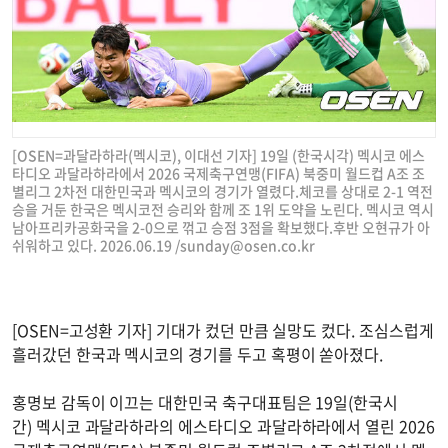
[OSEN=과달라하라(멕시코), 이대선 기자] 19일 (한국시각) 멕시코 에스
타디오 과달라하라에서 2026 국제축구연맹(FIFA) 북중미 월드컵 A조 조
별리그 2차전 대한민국과 멕시코의 경기가 열렸다.체코를 상대로 2-1 역전
승을 거둔 한국은 멕시코전 승리와 함께 조 1위 도약을 노린다. 멕시코 역시
남아프리카공화국을 2-0으로 꺾고 승점 3점을 확보했다.후반 오현규가 아
쉬워하고 있다. 2026.06.19 /
sunday@osen.co.kr
[OSEN=고성환 기자] 기대가 컸던 만큼 실망도 컸다. 조심스럽게
흘러갔던 한국과 멕시코의 경기를 두고 혹평이 쏟아졌다.
홍명보 감독이 이끄는 대한민국 축구대표팀은 19일(한국시
간) 멕시코 과달라하라의 에스타디오 과달라하라에서 열린 2026