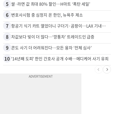
4
취업 잘되는 대학 1위는?…하버드 3위
5
쌀·라면 값 최대 80% 할인…H마트 ‘폭탄 세일’
6
변호사시험 중 심정지 온 한인, 뉴욕주 제소
7
항공기 식기 카트 열었더니 구더기·곰팡이…LAX 기내식 업체 논란
8
차값보다 빚이 더 많다…‘깡통차’ 트레이드인 급증
9
콘도 사기 더 어려워진다…모든 융자 ‘전체 심사’
10
'14년째 도피' 한인 간호사 공개 수배…메디케어 사기 유죄