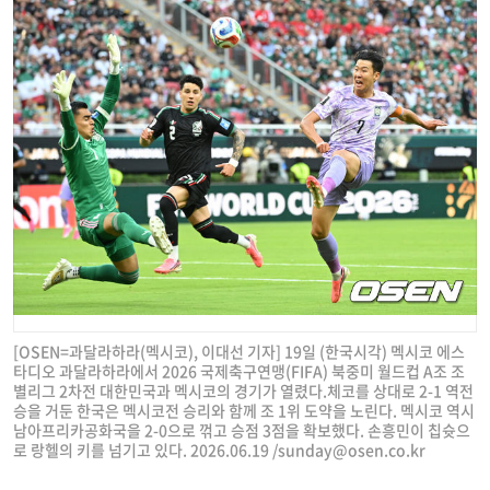
[OSEN=과달라하라(멕시코), 이대선 기자] 19일 (한국시각) 멕시코 에스
타디오 과달라하라에서 2026 국제축구연맹(FIFA) 북중미 월드컵 A조 조
별리그 2차전 대한민국과 멕시코의 경기가 열렸다.체코를 상대로 2-1 역전
승을 거둔 한국은 멕시코전 승리와 함께 조 1위 도약을 노린다. 멕시코 역시
남아프리카공화국을 2-0으로 꺾고 승점 3점을 확보했다. 손흥민이 칩슛으
로 랑헬의 키를 넘기고 있다. 2026.06.19 /
sunday@osen.co.kr