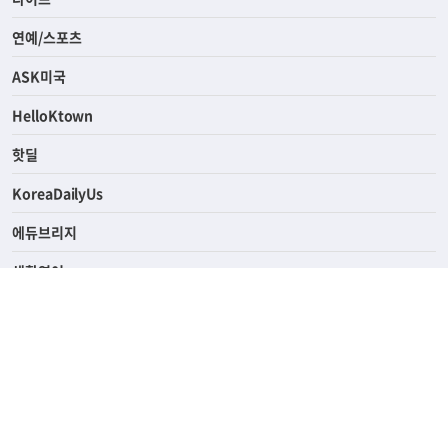
경제
라이프
연예/스포츠
ASK미국
HelloKtown
핫딜
KoreaDailyUs
에듀브리지
생활영어
업소록
의료관광
해피빌리지