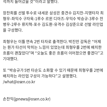
석까지 들어갔을 것”이라고 말했다.
장찬희를 선발 투수로 내세운 삼성은 중견수 김지찬-지명타자 최
형우-좌익수 구자욱-1루수 르윈 디아즈-우익수 박승규-3루수 전
병우-2루수 류지혁-포수 김도환-유격수 김상준으로 선발 라인업
을 구성했다.
최형우는 이틀 연속 2번 타자로 출격한다. 박진만 감독은 “어제
는 뭔가 타선이 막히는 느낌이 있었는데 최형우를 2번에 배치한
흐름이 괜찮았다”며 “오늘도 좋은 흐름이 이어졌으면 좋겠다”고
기대했다.
또 “박승규가 5번 타순도 소화할 수 있기 때문에 최형우를 2번에
배치하는 라인업 구성이 가능하다”고 설명했다.
/
what@osen.co.kr
손찬익(
jpnews@osen.co.kr
)