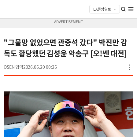
"그물망 없었으면 관중석 갔다" 박진만 감
독도 황당했던 김성윤 악송구 [오!쎈 대전]
OSEN
2026.06.20 00:26