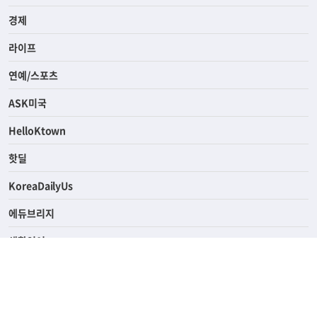
사회
경제
라이프
연예/스포츠
ASK미국
HelloKtown
핫딜
KoreaDailyUs
에듀브리지
생활영어
업소록