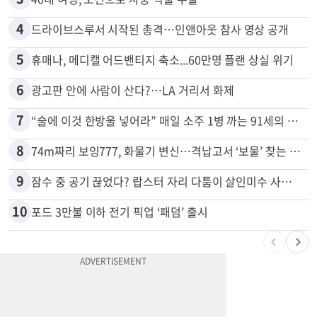
2
목회자 신분으로 HIV 감염 숨기고 미성년자와 성관계
3
40대 여성, 오진으로 자궁 적출 수술
4
드라이브스루서 시작된 총격…인앤아웃 참사 영상 공개
5
휴매나, 메디캘 어드밴티지 축소...60만명 플랜 상실 위기
6
광고판 안에 사람이 산다?…LA 거리서 화제
7
“술에 이것 한방울 넣어라” 매일 소주 1병 까는 91세의 철칙
8
74m짜리 보잉777, 화물기 변신…격납고서 ‘보물’ 찾는 인천공항
9
잠수 중 공기 끊었다? 랍스터 자리 다툼이 살인미수 사건으로
10
포드 3만불 이하 전기 픽업 ‘패덤’ 출시