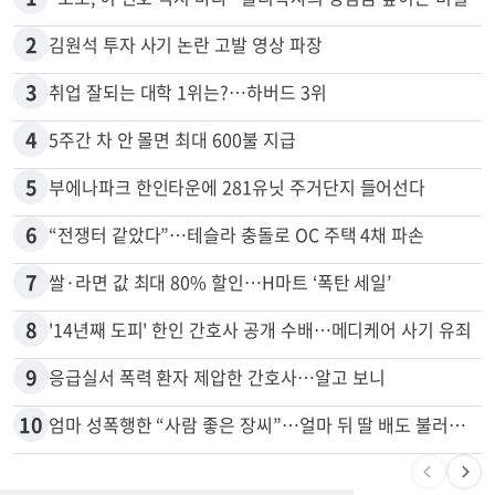
2
김원석 투자 사기 논란 고발 영상 파장
3
취업 잘되는 대학 1위는?…하버드 3위
4
5주간 차 안 몰면 최대 600불 지급
5
부에나파크 한인타운에 281유닛 주거단지 들어선다
6
“전쟁터 같았다”…테슬라 충돌로 OC 주택 4채 파손
7
쌀·라면 값 최대 80% 할인…H마트 ‘폭탄 세일’
8
'14년째 도피' 한인 간호사 공개 수배…메디케어 사기 유죄
9
응급실서 폭력 환자 제압한 간호사…알고 보니
10
엄마 성폭행한 “사람 좋은 장씨”…얼마 뒤 딸 배도 불러왔다