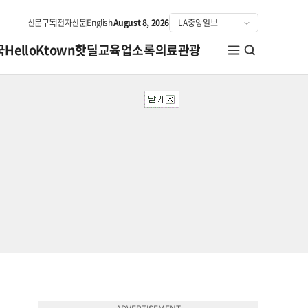
신문구독
전자신문
English
August 8, 2026
국
HelloKtown
핫딜
교육
업소록
의료관광