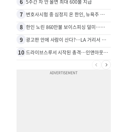
6
16
5주간 차 안 몰면 최대 600불 지급
7
17
변호사시험 중 심정지 온 한인, 뉴욕주 제소
8
18
한인 노린 860만불 보이스피싱 덜미…영사관·한국 검찰 사칭
9
19
광고판 안에 사람이 산다?…LA 거리서 화제
10
20
드라이브스루서 시작된 총격…인앤아웃 참사 영상 공개