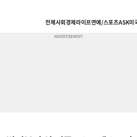
전체
사회
경제
라이프
연예/스포츠
ASK미