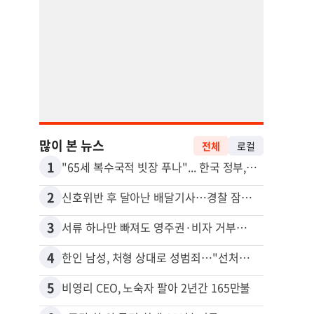
많이 본 뉴스
전체
로컬
1
11
"65세 복수국적 빗장 푸나"... 한국 정부, 연령 완화 전면 추진
김원석
2
12
신호위반 후 달아난 배달기사…경찰 잠복해 잡고보니 ‘반전’
3
13
서류 하나만 빠져도 영주권·비자 거부…심사관 재량권 대폭 확대
4
14
한인 남성, 처형 상대로 성범죄…"선처해줬더니 배신자 취급"
5
15
비영리 CEO, 노숙자 팔아 2년간 165만불