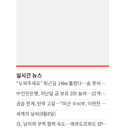
실시간 뉴스
“도와주세요” 퇴근길 14㎞ 뚫렸다…숨 못쉬던 아기 살린 기적
中인민은행, 지난달 금 보유 20t 늘려…21개월 연속 증가세
공습 한계, 탄약 고갈…"미군 수뇌부, 이란전 출구전략 모색중"
세계의 날씨(8월8일)
日, 남미와 무역 협력 속도…에콰도르와도 EPA 협상 추진