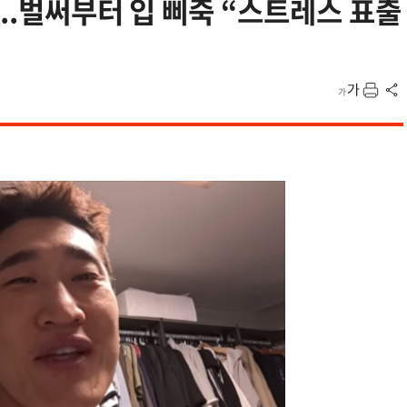
데..벌써부터 입 삐죽 “스트레스 표출