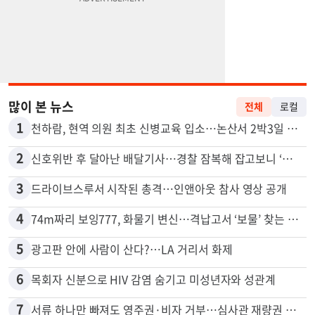
많이 본 뉴스
전체
로컬
1
천하람, 현역 의원 최초 신병교육 입소…논산서 2박3일 생활
2
신호위반 후 달아난 배달기사…경찰 잠복해 잡고보니 ‘반전’
3
드라이브스루서 시작된 총격…인앤아웃 참사 영상 공개
4
74m짜리 보잉777, 화물기 변신…격납고서 ‘보물’ 찾는 인천공항
5
광고판 안에 사람이 산다?…LA 거리서 화제
6
목회자 신분으로 HIV 감염 숨기고 미성년자와 성관계