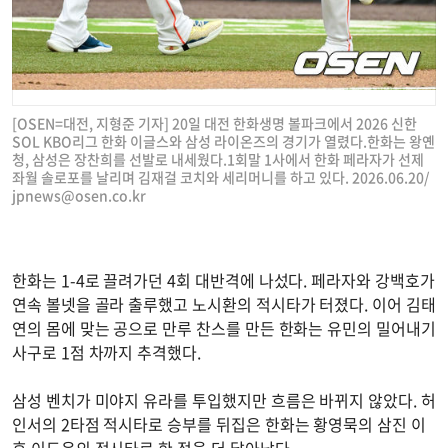
[OSEN=대전, 지형준 기자] 20일 대전 한화생명 볼파크에서 2026 신한
SOL KBO리그 한화 이글스와 삼성 라이온즈의 경기가 열렸다.한화는 왕옌
청, 삼성은 장찬희를 선발로 내세웠다.1회말 1사에서 한화 페라자가 선제
좌월 솔로포를 날리며 김재걸 코치와 세리머니를 하고 있다. 2026.06.20/
jpnews@osen.co.kr
한화는 1-4로 끌려가던 4회 대반격에 나섰다. 페라자와 강백호가
연속 볼넷을 골라 출루했고 노시환의 적시타가 터졌다. 이어 김태
연의 몸에 맞는 공으로 만루 찬스를 만든 한화는 유민의 밀어내기
사구로 1점 차까지 추격했다.
삼성 벤치가 미야지 유라를 투입했지만 흐름은 바뀌지 않았다. 허
인서의 2타점 적시타로 승부를 뒤집은 한화는 황영묵의 삼진 이