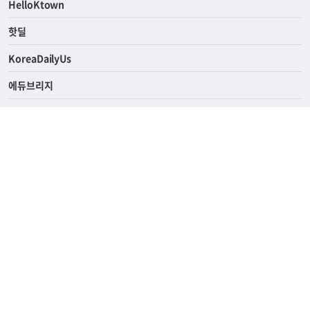
ASK미국
HelloKtown
핫딜
KoreaDailyUs
에듀브리지
생활영어
업소록
의료관광
해피빌리지
ABOUT
ADVERTISING
PRIVACY POLICY
TERMS OF SERVICE
윤리경영
고객센터
News Tips & Corrections
690 Wilshire Place Los Angeles, CA 90005
TEL. (213) 368-2500 FAX. (213) 389-6196