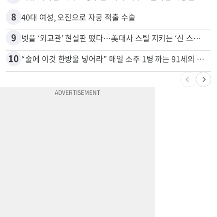
7
서류 하나만 빠져도 영주권·비자 거부…심사관 재량권 대폭 확대
8
40대 여성, 오진으로 자궁 적출 수술
9
넷플 ‘외교관’ 현실판 떴다…美대사 스틸 지키는 ‘신 스틸러’
10
“술에 이것 한방울 넣어라” 매일 소주 1병 까는 91세의 철칙