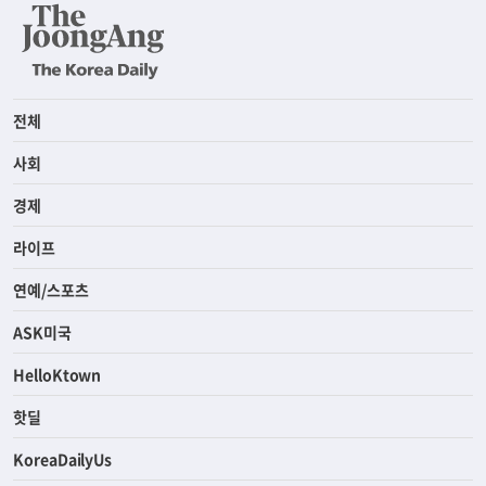
전체
사회
경제
라이프
연예/스포츠
ASK미국
HelloKtown
핫딜
KoreaDailyUs