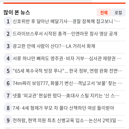
많이 본 뉴스
전체
로컬
1
신호위반 후 달아난 배달기사…경찰 잠복해 잡고보니 ‘반전’
2
드라이브스루서 시작된 총격…인앤아웃 참사 영상 공개
3
광고판 안에 사람이 산다?…LA 거리서 화제
4
서류 하나만 빠져도 영주권·비자 거부…심사관 재량권 대폭 확대
5
"65세 복수국적 빗장 푸나"... 한국 정부, 연령 완화 전면 추진
6
74m짜리 보잉777, 화물기 변신…격납고서 ‘보물’ 찾는 인천공항
7
넷플 ‘외교관’ 현실판 떴다…美대사 스틸 지키는 ‘신 스틸러’
8
7세·4세 형제가 부모 차 몰다 산책하던 여성 들이받아
9
천하람, 현역 의원 최초 신병교육 입소…논산서 2박3일 생활