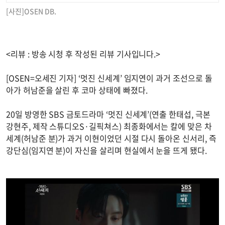
[사진]OSEN DB.
<리뷰 : 방송 시청 후 작성된 리뷰 기사입니다.>
[OSEN=오세진 기자] ‘멋진 신세계’ 임지연이 과거 조선으로 돌
아가 허남준을 살린 후 코마 상태에 빠졌다.
20일 방영한 SBS 금토드라마 ‘멋진 신세계’(연출 한태섭, 극본
강현주, 제작 스튜디오S·길픽쳐스) 최종화에서는 칼에 맞은 차
세계(허남준 분)가 과거 이현이었던 시절 다시 돌아온 신서리, 즉
강단심(임지연 분)이 자신을 살리며 현실에서 눈을 뜨게 됐다.