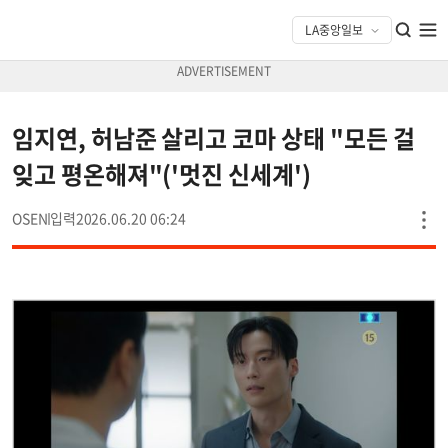
임지연, 허남준 살리고 코마 상태 "모든 걸
잊고 평온해져"('멋진 신세계')
OSEN
2026.06.20 06:24