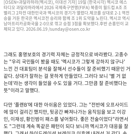
[OSEN=과달라하라(멕시코), 이대선 기자] 19일 (한국시각) 멕시코 에스
타디오 과달라하라에서 2026 국제축구연맹(FIFA) 북중미 월드컵 A조 조
별리그 2차전 대한민국과 멕시코의 경기가 열렸다.체코를 상대로 2-1 역전
승을 거둔 한국은 멕시코전 승리와 함께 조 1위 도약을 노린다. 멕시코 역시
남아프리카공화국을 2-0으로 꺾고 승점 3점을 확보했다.후반 손흥민이 교
체되고 있다. 2026.06.19 /
sunday@osen.co.kr
그래도 홍명보호의 경기력 자체는 긍정적으로 바라봤다. 고종수
는 "우리 국민들이 봤을 때도 '멕시코가 그렇게 강하지 않구나'
느낀 건 대표팀이 분석을 잘해서 선수들이 잘 준비했기 때문인 거
같다. 상대가 잘하는 걸 못하게 만들었다. 그러다 보니 '별 거 없
는데'라는 생각이 들었을 수도 있을 거다. 그만큼 잘 준비했다는
뜻"이라고 말했다.
다만 '플랜B'에 대한 아쉬움은 있었다. 그는 "전반에 오프사이드
에 많이 걸리긴 했지만, 뒷공간 빠져나가는 움직임을 보고 이강
인, 이재성, 황인범이 패스를 넣어줬다. 좋은 전술이었다"라면서
도 "그런데 계속 똑같은 패턴이 되다 보니까 멕시코가 대응을 잘
했다. 그래서 하이드레이션 브레이크 이후엔 내려선 거 같다. 손