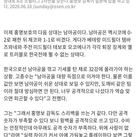
상대로 A조 조별리그 2차전을 갖는다.홍명보 감독이 질문에 답을 하고 있
다. 2026.06.18 /
sunday@osen.co.kr
이제 홍명보호의 다음 상대는 남아공이다. 남아공은 멕시코에 0-
2로 패한 뒤 체코와 1-1로 비겼다. 게다가 베테랑 미드필더 템바
즈와네와 주전 미드필더 테보호 모코에나가 각각 퇴장 징계와 옐
로 트러블로 한국전에 뛸 수 없는 상태다.
한국으로선 남아공을 꺾고 기세를 탄 채로 32강에 올라가야 하는
상황. 고종수는 "남아공을 대량 득점으로 이겨야 한다. 물론 이름
값만 보면 남아공이 쉬운 상대로 보일 수 있지만, 도깨비 같은 팀
이라 절대 방심하면 안 된다. 너무 공격적으로 나섰다가 역습 맞
으면 피곤할 수 있다"고 전했다.
그는 "그래서 홍명보 감독도 스리백을 쓰는 거 같다. 다만 공격
숫자가 부족할 수 있다 보니 윙백을 공격적으로 쓰고 있다. 수비
는 안정적인데 아무래도 공격 숫자가 부족하다. 위에 사람이 없
다"라며 "실력 차이가 커서 아예 가둬놓고 플레이하다 보면 그렇