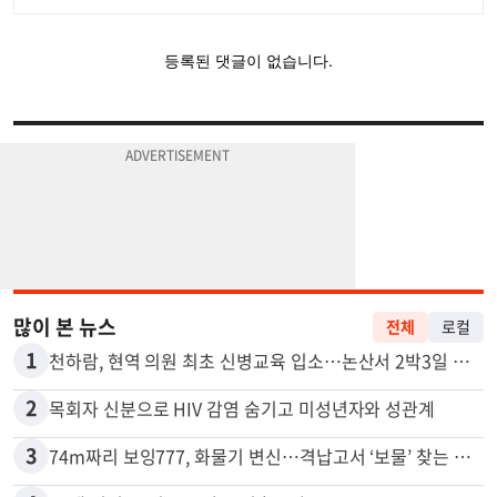
많이 본 뉴스
전체
로컬
1
천하람, 현역 의원 최초 신병교육 입소…논산서 2박3일 생활
2
목회자 신분으로 HIV 감염 숨기고 미성년자와 성관계
3
74m짜리 보잉777, 화물기 변신…격납고서 ‘보물’ 찾는 인천공항