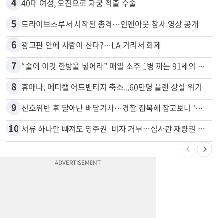
4
40대 여성, 오진으로 자궁 적출 수술
5
드라이브스루서 시작된 총격…인앤아웃 참사 영상 공개
6
광고판 안에 사람이 산다?…LA 거리서 화제
7
“술에 이것 한방울 넣어라” 매일 소주 1병 까는 91세의 철칙
8
휴매나, 메디캘 어드밴티지 축소...60만명 플랜 상실 위기
9
신호위반 후 달아난 배달기사…경찰 잠복해 잡고보니 ‘반전’
10
서류 하나만 빠져도 영주권·비자 거부…심사관 재량권 대폭 확대