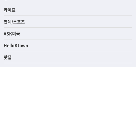
라이프
연예/스포츠
ASK미국
HelloKtown
핫딜
KoreaDailyUs
에듀브리지
생활영어
업소록
의료관광
해피빌리지