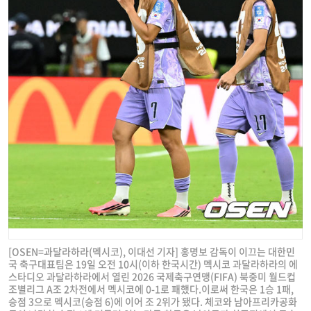
[OSEN=과달라하라(멕시코), 이대선 기자] 홍명보 감독이 이끄는 대한민
국 축구대표팀은 19일 오전 10시(이하 한국시간) 멕시코 과달라하라의 에
스타디오 과달라하라에서 열린 2026 국제축구연맹(FIFA) 북중미 월드컵
조별리그 A조 2차전에서 멕시코에 0-1로 패했다.이로써 한국은 1승 1패,
승점 3으로 멕시코(승점 6)에 이어 조 2위가 됐다. 체코와 남아프리카공화