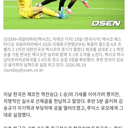
[OSEN=과달라하라(멕시코), 이대선 기자] 19일 (한국시각) 멕시코 에스
타디오 과달라하라에서 2026 국제축구연맹(FIFA) 북중미 월드컵 A조 조
별리그 2차전 대한민국과 멕시코의 경기가 열렸다.체코를 상대로 2-1 역전
승을 거둔 한국은 멕시코전 승리와 함께 조 1위 도약을 노린다. 멕시코 역시
남아프리카공화국을 2-0으로 꺾고 승점 3점을 확보했다. 후반 한국이 김승
규 골키퍼의 실책으로 실점 하고 있다. 2026.06.19
/
sunday@osen.co.kr
이날 한국은 체코전 역전승(2-1 승)의 기세를 이어가려 했지만,
치명적인 실수로 선제골을 헌납하고 말았다. 후반 5분 골키퍼 김
승규가 이기혁과 부딪히며 공을 떨어뜨렸고, 루이스 로모에게 그
대로 실점했다.