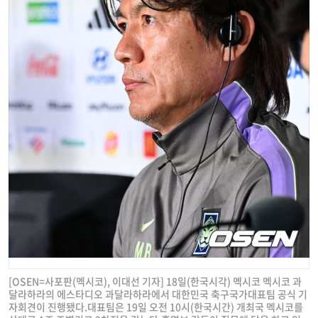
[OSEN=사포판(멕시코), 이대선 기자] 18일(한국시각) 멕시코 멕시코 과
달라하라의 에스타디오 과달라하라에서 대한민국 축구국가대표팀 공식 기
자회견이 진행됐다.대표팀은 19일 오전 10시(한국시간) 개최국 멕시코를