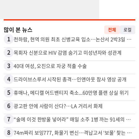
많이 본 뉴스
전체
로컬
1
천하람, 현역 의원 최초 신병교육 입소…논산서 2박3일 생활
2
목회자 신분으로 HIV 감염 숨기고 미성년자와 성관계
3
40대 여성, 오진으로 자궁 적출 수술
4
드라이브스루서 시작된 총격…인앤아웃 참사 영상 공개
5
휴매나, 메디캘 어드밴티지 축소...60만명 플랜 상실 위기
6
광고판 안에 사람이 산다?…LA 거리서 화제
7
“술에 이것 한방울 넣어라” 매일 소주 1병 까는 91세의 철칙