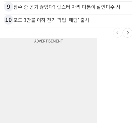
8
74m짜리 보잉777, 화물기 변신…격납고서 ‘보물’ 찾는 인천공항
9
잠수 중 공기 끊었다? 랍스터 자리 다툼이 살인미수 사건으로
10
포드 3만불 이하 전기 픽업 ‘패덤’ 출시