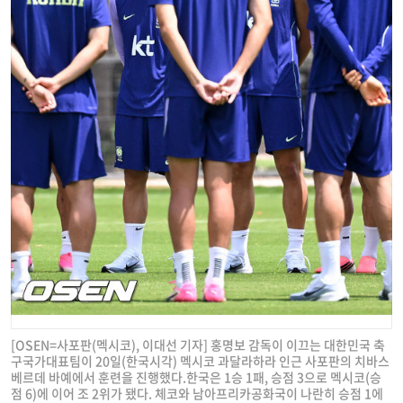
[OSEN=사포판(멕시코), 이대선 기자] 홍명보 감독이 이끄는 대한민국 축
구국가대표팀이 20일(한국시각) 멕시코 과달라하라 인근 사포판의 치바스
베르데 바예에서 훈련을 진행했다.한국은 1승 1패, 승점 3으로 멕시코(승
점 6)에 이어 조 2위가 됐다. 체코와 남아프리카공화국이 나란히 승점 1에