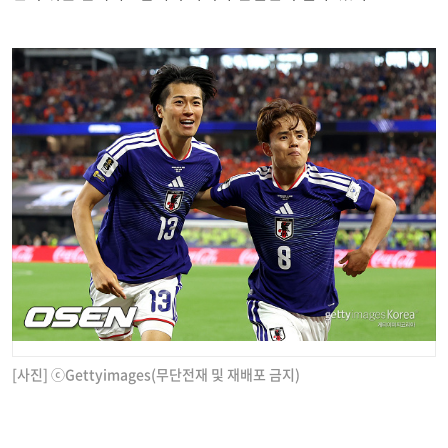
[사진] ⓒGettyimages(무단전재 및 재배포 금지)