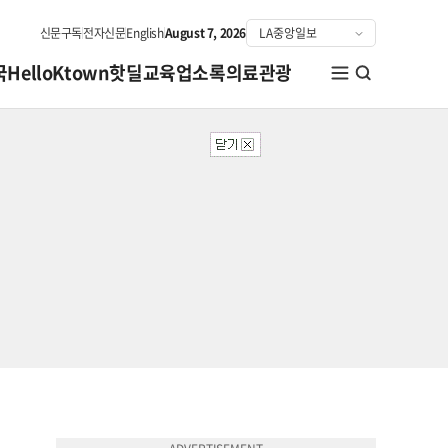
신문구독
전자신문
English
August 7, 2026
국
HelloKtown
핫딜
교육
업소록
의료관광