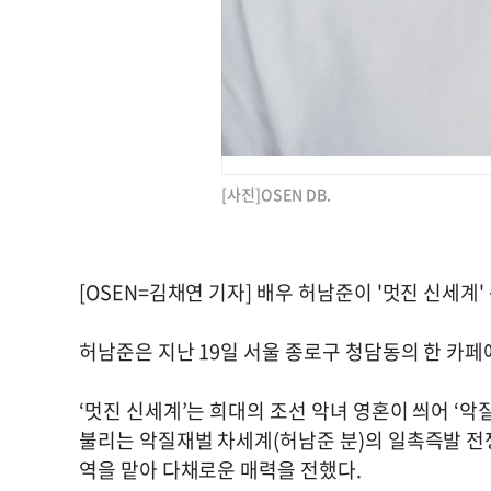
[사진]OSEN DB.
[OSEN=김채연 기자] 배우 허남준이 '멋진 신세계
허남준은 지난 19일 서울 종로구 청담동의 한 카페
‘멋진 신세계’는 희대의 조선 악녀 영혼이 씌어 ‘
불리는 악질재벌 차세계(허남준 분)의 일촉즉발 전쟁
역을 맡아 다채로운 매력을 전했다.