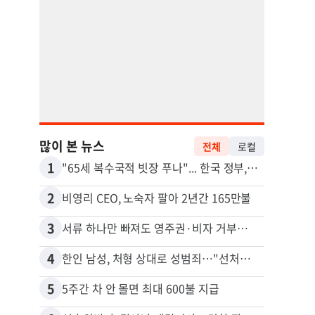
많이 본 뉴스
전체
로컬
1
11
"65세 복수국적 빗장 푸나"... 한국 정부, 연령 완화 전면 추진
2
12
비영리 CEO, 노숙자 팔아 2년간 165만불
3
13
서류 하나만 빠져도 영주권·비자 거부…심사관 재량권 대폭 확대
4
14
한인 남성, 처형 상대로 성범죄…"선처해줬더니 배신자 취급"
5
15
5주간 차 안 몰면 최대 600불 지급