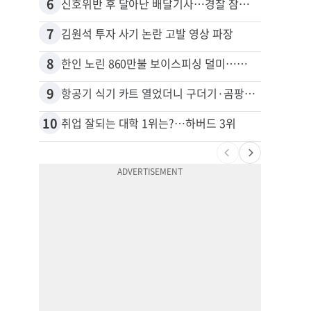
6
16
신호위반 후 달아난 배달기사…경찰 잠복해 잡고보니 ‘반전’
7
17
김원석 투자 사기 논란 고발 영상 파장
8
18
한인 노린 860만불 보이스피싱 덜미…영사관·한국 검찰 사칭
9
19
항공기 식기 카트 열었더니 구더기·곰팡이…LAX 기내식 업체 논란
10
20
취업 잘되는 대학 1위는?…하버드 3위