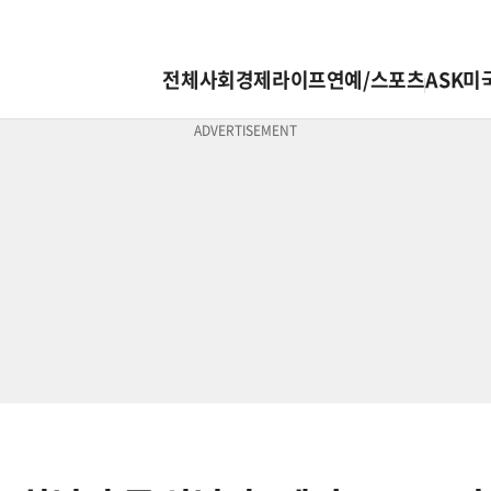
전체
사회
경제
라이프
연예/스포츠
ASK미