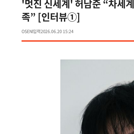
'멋진 신세계' 허남준 “차세계
족” [인터뷰①]
OSEN
2026.06.20 15:24