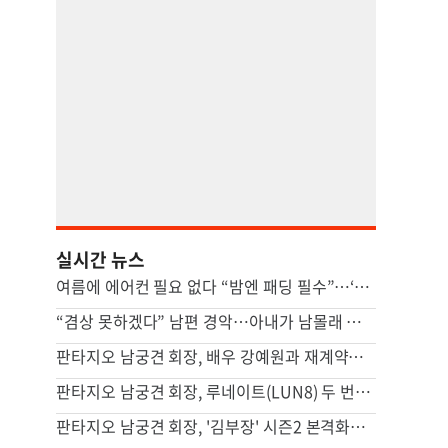
실시간 뉴스
여름에 에어컨 필요 없다 “밤엔 패딩 필수”…‘냉방 도시’ 어디
“겸상 못하겠다” 남편 경악…아내가 남몰래 즐긴 ‘충격적 간식’ [이혼의 세계]
판타지오 남궁견 회장, 배우 강예원과 재계약…새 프로필 공개하며 활동 재개
판타지오 남궁견 회장, 루네이트(LUN8) 두 번째 유럽투어 지원…글로벌 활동 확대
판타지오 남궁견 회장, '김부장' 시즌2 본격화… "흥행 신드롬 잇는다"