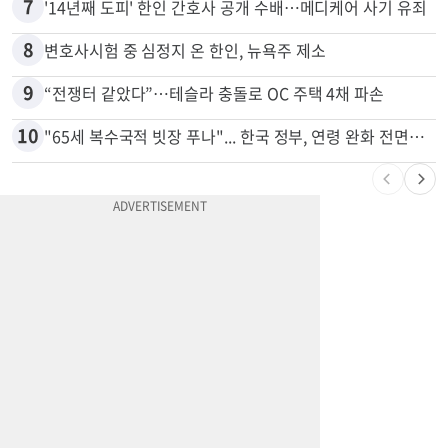
7
'14년째 도피' 한인 간호사 공개 수배…메디케어 사기 유죄
8
변호사시험 중 심정지 온 한인, 뉴욕주 제소
9
“전쟁터 같았다”…테슬라 충돌로 OC 주택 4채 파손
10
"65세 복수국적 빗장 푸나"... 한국 정부, 연령 완화 전면 추진