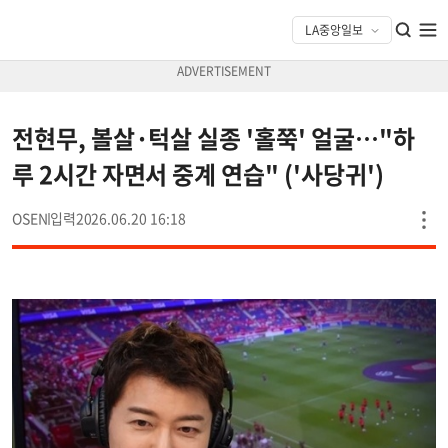
전현무, 볼살·턱살 실종 '홀쭉' 얼굴…"하
루 2시간 자면서 중계 연습" ('사당귀')
OSEN
2026.06.20 16:18