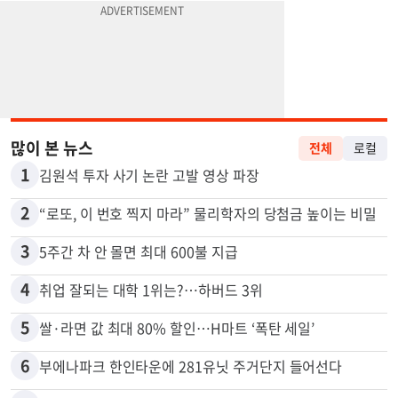
많이 본 뉴스
전체
로컬
1
김원석 투자 사기 논란 고발 영상 파장
2
“로또, 이 번호 찍지 마라” 물리학자의 당첨금 높이는 비밀
3
5주간 차 안 몰면 최대 600불 지급
4
취업 잘되는 대학 1위는?…하버드 3위
5
쌀·라면 값 최대 80% 할인…H마트 ‘폭탄 세일’
6
부에나파크 한인타운에 281유닛 주거단지 들어선다