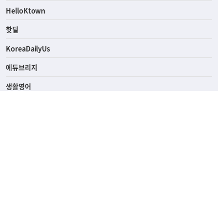
HelloKtown
핫딜
KoreaDailyUs
에듀브리지
생활영어
업소록
의료관광
해피빌리지
ABOUT
ADVERTISING
PRIVACY POLICY
TERMS OF SERVICE
윤리경영
고객센터
News Tips & Corrections
690 Wilshire Place Los Angeles, CA 90005
TEL. (213) 368-2500 FAX. (213) 389-6196
© Joongangilbo USA. All Rights Reserved.