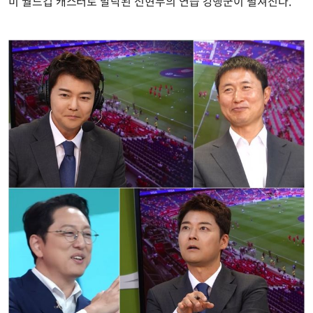
미 월드컵 캐스터로 발탁된 전현무의 연습 강행군이 펼쳐진다.