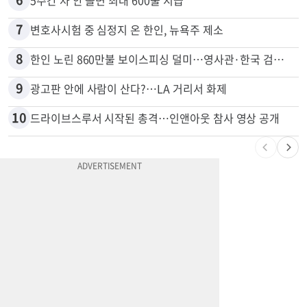
5
비영리 CEO, 노숙자 팔아 2년간 165만불
6
5주간 차 안 몰면 최대 600불 지급
7
변호사시험 중 심정지 온 한인, 뉴욕주 제소
8
한인 노린 860만불 보이스피싱 덜미…영사관·한국 검찰 사칭
9
광고판 안에 사람이 산다?…LA 거리서 화제
10
드라이브스루서 시작된 총격…인앤아웃 참사 영상 공개