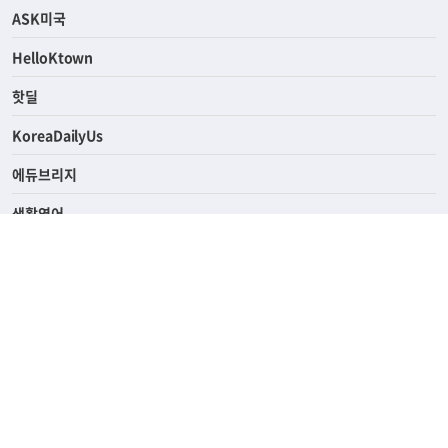
연예/스포츠
ASK미국
HelloKtown
핫딜
KoreaDailyUs
에듀브리지
생활영어
업소록
의료관광
해피빌리지
ABOUT
ADVERTISING
PRIVACY POLICY
TERMS OF SERVICE
윤리경영
고객센터
News Tips & Corrections