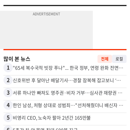
많이 본 뉴스
전체
로컬
1
"65세 복수국적 빗장 푸나"... 한국 정부, 연령 완화 전면 추진
2
신호위반 후 달아난 배달기사…경찰 잠복해 잡고보니 ‘반전’
3
서류 하나만 빠져도 영주권·비자 거부…심사관 재량권 대폭 확대
4
한인 남성, 처형 상대로 성범죄…"선처해줬더니 배신자 취급"