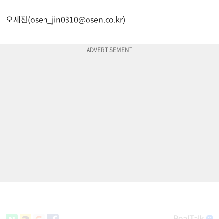
오세진(
osen_jin0310@osen.co.kr
)