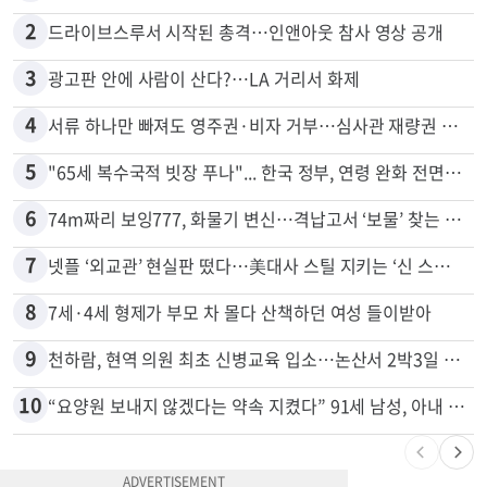
많이 본 뉴스
전체
로컬
1
신호위반 후 달아난 배달기사…경찰 잠복해 잡고보니 ‘반전’
2
드라이브스루서 시작된 총격…인앤아웃 참사 영상 공개
3
광고판 안에 사람이 산다?…LA 거리서 화제
4
서류 하나만 빠져도 영주권·비자 거부…심사관 재량권 대폭 확대
5
"65세 복수국적 빗장 푸나"... 한국 정부, 연령 완화 전면 추진
6
74m짜리 보잉777, 화물기 변신…격납고서 ‘보물’ 찾는 인천공항
7
넷플 ‘외교관’ 현실판 떴다…美대사 스틸 지키는 ‘신 스틸러’
8
7세·4세 형제가 부모 차 몰다 산책하던 여성 들이받아
9
천하람, 현역 의원 최초 신병교육 입소…논산서 2박3일 생활
10
“요양원 보내지 않겠다는 약속 지켰다” 91세 남성, 아내 살해 혐의