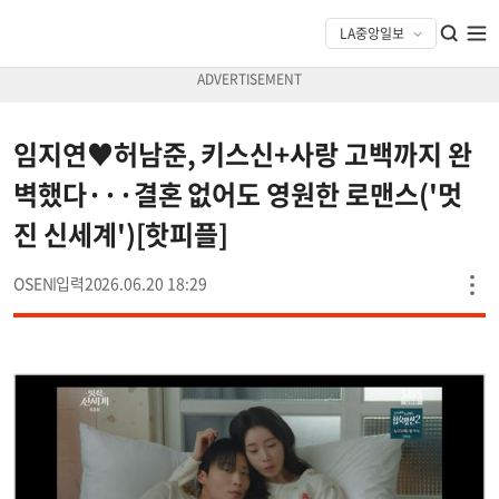
임지연♥허남준, 키스신+사랑 고백까지 완
벽했다···결혼 없어도 영원한 로맨스('멋
진 신세계')[핫피플]
OSEN
2026.06.20 18:29