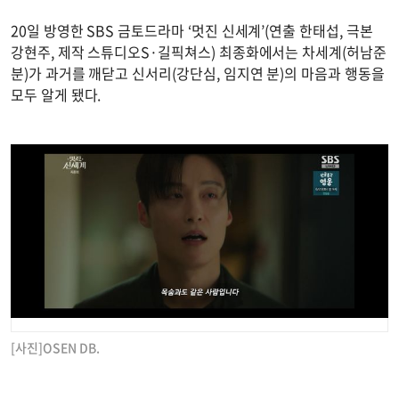
20일 방영한 SBS 금토드라마 ‘멋진 신세계’(연출 한태섭, 극본
강현주, 제작 스튜디오S·길픽쳐스) 최종화에서는 차세계(허남준
분)가 과거를 깨닫고 신서리(강단심, 임지연 분)의 마음과 행동을
모두 알게 됐다.
[사진]OSEN DB.