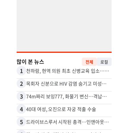
많이 본 뉴스
전체
로컬
1
11
천하람, 현역 의원 최초 신병교육 입소…논산서 2박3일 생활
2
12
목회자 신분으로 HIV 감염 숨기고 미성년자와 성관계
3
13
74m짜리 보잉777, 화물기 변신…격납고서 ‘보물’ 찾는 인천공항
포드 
4
14
40대 여성, 오진으로 자궁 적출 수술
5
15
드라이브스루서 시작된 총격…인앤아웃 참사 영상 공개