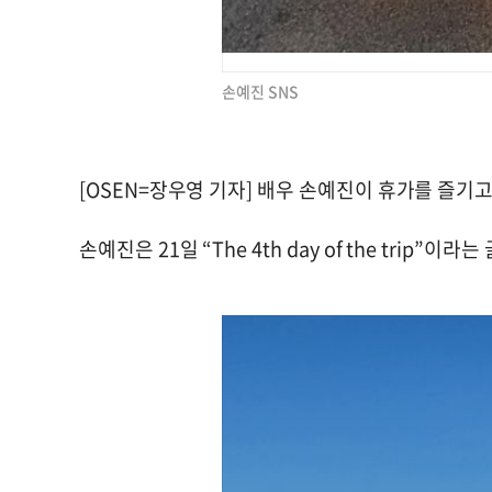
손예진 SNS
[OSEN=장우영 기자] 배우 손예진이 휴가를 즐기
손예진은 21일 “The 4th day of the trip”