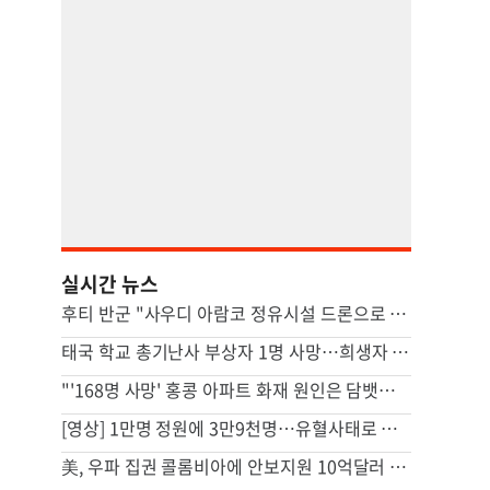
실시간 뉴스
후티 반군 "사우디 아람코 정유시설 드론으로 타격"(종합)
태국 학교 총기난사 부상자 1명 사망…희생자 8명으로 늘어
"'168명 사망' 홍콩 아파트 화재 원인은 담뱃불"…조사결과 발표
[영상] 1만명 정원에 3만9천명…유혈사태로 번진 스리랑카 교도소 폭동
美, 우파 집권 콜롬비아에 안보지원 10억달러 제공키로