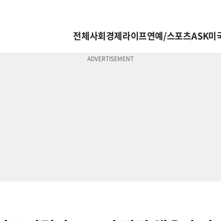
전체
사회
경제
라이프
연예/스포츠
ASK미