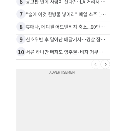
6
16
광고판 안에 사람이 산다?…LA 거리서 화제
7
17
“술에 이것 한방울 넣어라” 매일 소주 1병 까는 91세의 철칙
8
18
휴매나, 메디캘 어드밴티지 축소...60만명 플랜 상실 위기
9
19
신호위반 후 달아난 배달기사…경찰 잠복해 잡고보니 ‘반전’
10
20
서류 하나만 빠져도 영주권·비자 거부…심사관 재량권 대폭 확대