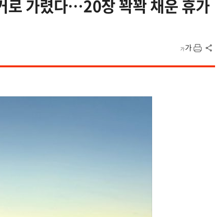
커로 가렸다…20장 꽉꽉 채운 휴가