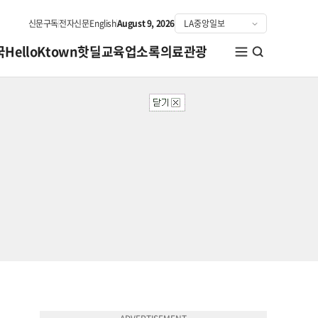
신문구독
전자신문
English
August 9, 2026
국
HelloKtown
핫딜
교육
업소록
의료관광