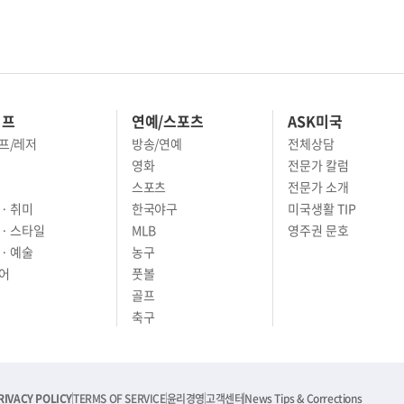
이프
연예/스포츠
ASK미국
프/레저
방송/연예
전체상담
영화
전문가 칼럼
스포츠
전문가 소개
· 취미
한국야구
미국생활 TIP
 · 스타일
MLB
영주권 문호
· 예술
농구
어
풋볼
골프
축구
RIVACY POLICY
TERMS OF SERVICE
윤리경영
고객센터
News Tips & Corrections