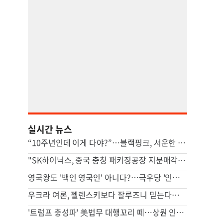
실시간 뉴스
“10주년인데 이게 다야?”…블랙핑크, 서운한 팬심에 결국 사과
"SK하이닉스, 중국 충칭 패키징공장 지분매각 등 검토"
영국왕도 '백인 영국인' 아니다?…극우당 '인종분류' 논란
우크라 여론, 젤렌스키보다 잘루즈니 믿는다…대선 전망 안갯속
'트럼프 충성파' 美법무 대행꼬리 떼…상원 인준 가까스로 가결