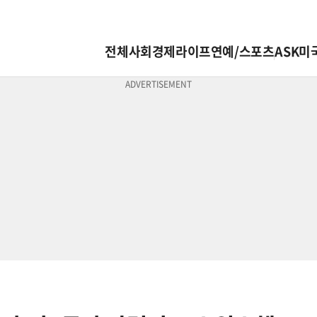
전체
사회
경제
라이프
연예/스포츠
ASK미