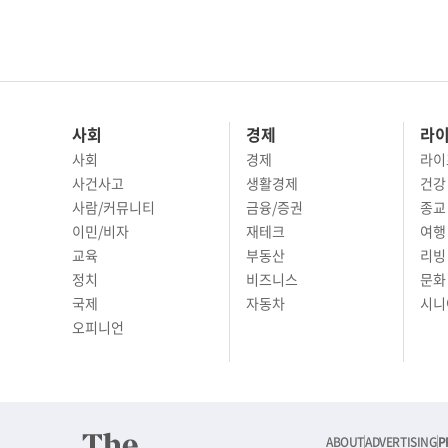
사회
경제
라
사회
경제
라이
사건사고
생활경제
건강
사람/커뮤니티
금융/증권
종교
이민/비자
재테크
여행 
교육
부동산
리빙
정치
비즈니스
문화 
국제
자동차
시니
오피니언
ABOUT
ADVERTISING
P