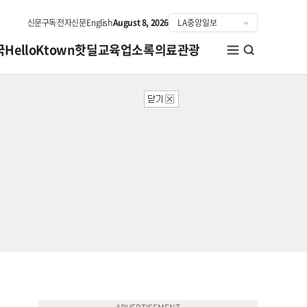
신문구독
전자신문
English
August 8, 2026
국
HelloKtown
핫딜
교육
업소록
의료관광