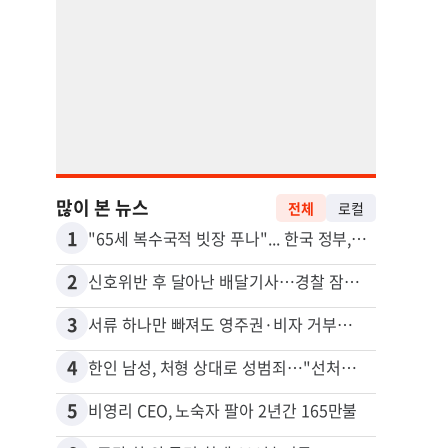
많이 본 뉴스
전체
로컬
1
11
"65세 복수국적 빗장 푸나"... 한국 정부, 연령 완화 전면 추진
김원석
2
12
신호위반 후 달아난 배달기사…경찰 잠복해 잡고보니 ‘반전’
3
13
서류 하나만 빠져도 영주권·비자 거부…심사관 재량권 대폭 확대
4
14
한인 남성, 처형 상대로 성범죄…"선처해줬더니 배신자 취급"
5
15
비영리 CEO, 노숙자 팔아 2년간 165만불