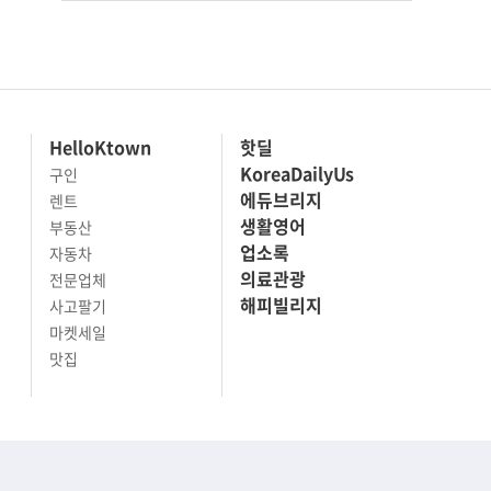
HelloKtown
핫딜
KoreaDailyUs
구인
에듀브리지
렌트
생활영어
부동산
업소록
자동차
의료관광
전문업체
해피빌리지
사고팔기
마켓세일
맛집