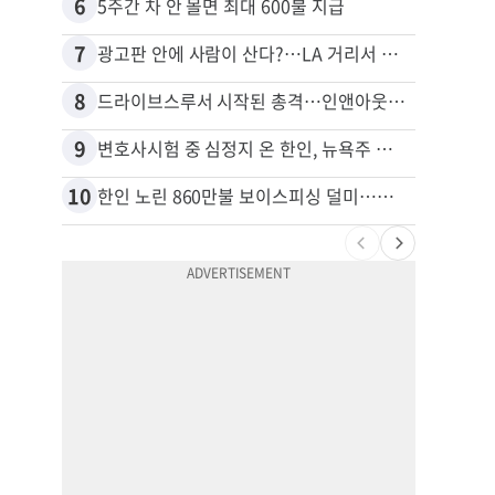
6
16
5주간 차 안 몰면 최대 600불 지급
7
17
광고판 안에 사람이 산다?…LA 거리서 화제
8
18
드라이브스루서 시작된 총격…인앤아웃 참사 영상 공개
9
19
변호사시험 중 심정지 온 한인, 뉴욕주 제소
10
20
한인 노린 860만불 보이스피싱 덜미…영사관·한국 검찰 사칭