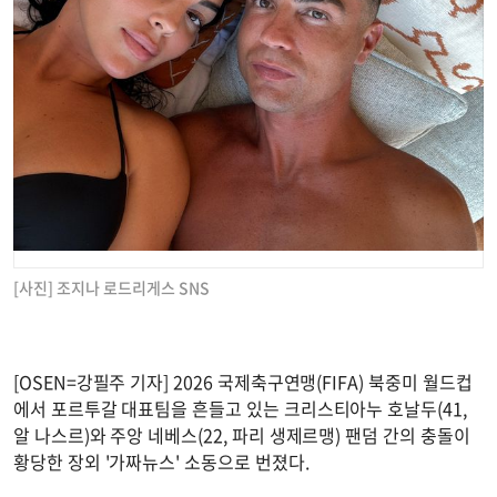
[사진] 조지나 로드리게스 SNS
[OSEN=강필주 기자] 2026 국제축구연맹(FIFA) 북중미 월드컵
에서 포르투갈 대표팀을 흔들고 있는 크리스티아누 호날두(41,
알 나스르)와 주앙 네베스(22, 파리 생제르맹) 팬덤 간의 충돌이
황당한 장외 '가짜뉴스' 소동으로 번졌다.