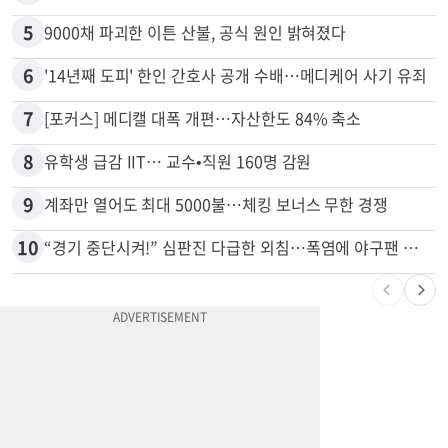
4
40만명 SSI<생활보조금> 월 331불 깎이나
5
9000채 파괴한 이튼 산불, 공식 원인 밝혀졌다
6
'14년째 도피' 한인 간호사 공개 수배…메디케어 사기 유죄
7
[포커스] 메디캘 대폭 개편…자산한도 84% 축소
8
유학생 급감 IIT… 교수•직원 160명 감원
9
계좌만 열어도 최대 5000불…체킹 보너스 무한 경쟁
10
“경기 중단시켜!” 심판진 다급한 외침…폭염에 야구팬 쓰러졌다