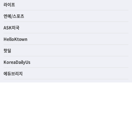
경제
라이프
연예/스포츠
ASK미국
HelloKtown
핫딜
KoreaDailyUs
에듀브리지
생활영어
업소록
의료관광