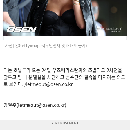
[사진] ⓒGettyimages(무단전재 및 재배포 금지)
이는 호날두가 오는 24일 우즈베키스탄과의 조별리그 2차전을
앞두고 팀 내 분열설을 차단하고 선수단의 결속을 다지려는 의도
로 보인다. /
letmeout@osen.co.kr
강필주(
letmeout@osen.co.kr
)