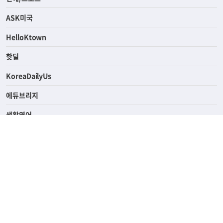
라이프
연예/스포츠
ASK미국
HelloKtown
핫딜
KoreaDailyUs
에듀브리지
생활영어
업소록
의료관광
해피빌리지
ABOUT
ADVERTISING
PRIVACY POLICY
TERMS OF SERVICE
윤리경영
고객센터
News Tips & Corrections