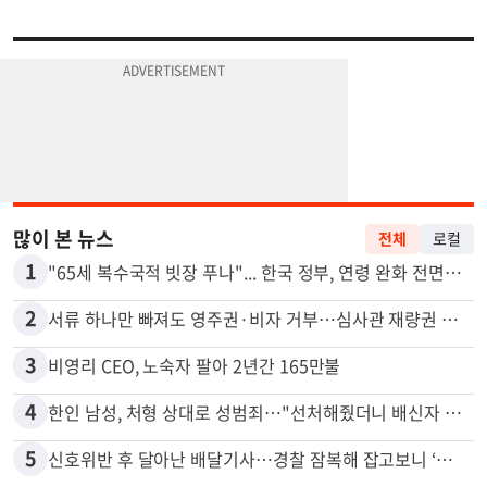
많이 본 뉴스
전체
로컬
1
"65세 복수국적 빗장 푸나"... 한국 정부, 연령 완화 전면 추진
2
서류 하나만 빠져도 영주권·비자 거부…심사관 재량권 대폭 확대
3
비영리 CEO, 노숙자 팔아 2년간 165만불
4
한인 남성, 처형 상대로 성범죄…"선처해줬더니 배신자 취급"