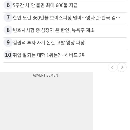
5
신호위반 후 달아난 배달기사…경찰 잠복해 잡고보니 ‘반전’
6
5주간 차 안 몰면 최대 600불 지급
7
한인 노린 860만불 보이스피싱 덜미…영사관·한국 검찰 사칭
8
변호사시험 중 심정지 온 한인, 뉴욕주 제소
9
김원석 투자 사기 논란 고발 영상 파장
10
취업 잘되는 대학 1위는?…하버드 3위