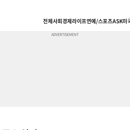
전체
사회
경제
라이프
연예/스포츠
ASK미