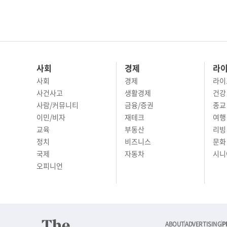
사회
경제
라
사회
경제
라이
사건사고
생활경제
건강
사람/커뮤니티
금융/증권
종교
이민/비자
재테크
여행 
교육
부동산
리빙
정치
비즈니스
문화 
국제
자동차
시니
오피니언
ABOUT
ADVERTISING
P