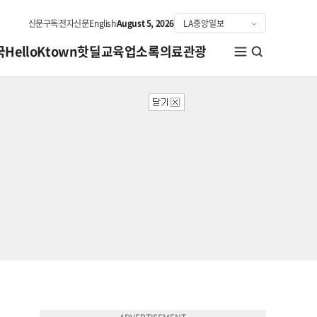
신문구독
전자신문
English
August 5, 2026
국
HelloKtown
핫딜
교육
업소록
의료관광