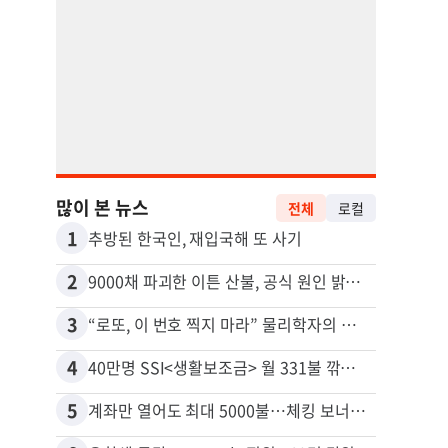
많이 본 뉴스
전체
로컬
1
11
추방된 한국인, 재입국해 또 사기
2
12
9000채 파괴한 이튼 산불, 공식 원인 밝혀졌다
3
13
“로또, 이 번호 찍지 마라” 물리학자의 당첨금 높이는 비밀
4
14
40만명 SSI<생활보조금> 월 331불 깎이나
5
15
계좌만 열어도 최대 5000불…체킹 보너스 무한 경쟁