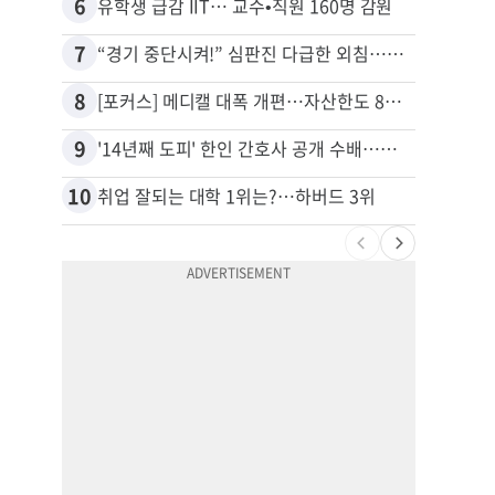
6
16
유학생 급감 IIT… 교수•직원 160명 감원
7
17
“경기 중단시켜!” 심판진 다급한 외침…폭염에 야구팬 쓰러졌다
8
18
[포커스] 메디캘 대폭 개편…자산한도 84% 축소
9
19
'14년째 도피' 한인 간호사 공개 수배…메디케어 사기 유죄
10
20
취업 잘되는 대학 1위는?…하버드 3위