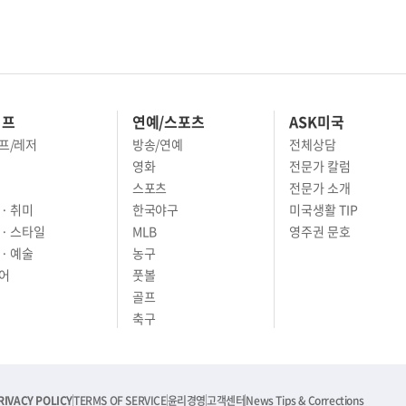
이프
연예/스포츠
ASK미국
프/레저
방송/연예
전체상담
영화
전문가 칼럼
스포츠
전문가 소개
· 취미
한국야구
미국생활 TIP
 · 스타일
MLB
영주권 문호
· 예술
농구
어
풋볼
골프
축구
RIVACY POLICY
TERMS OF SERVICE
윤리경영
고객센터
News Tips & Corrections