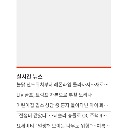
실시간 뉴스
불닭 샌드위치부터 레몬라임 콜라까지…새로운 맛이 쏟아진다 [쿠킹]
LIV 골프, 트럼프 자본으로 부활 노리나
어린이집 입소 상담 중 혼자 돌아다닌 아이 화상…대법 “원장 과실”
“전쟁터 같았다”…테슬라 충돌로 OC 주택 4채 파손
요세미티 “멀쩡해 보이는 나무도 위험”…여름철 가지 낙하 주의