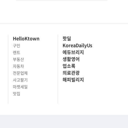
HelloKtown
핫딜
KoreaDailyUs
구인
에듀브리지
렌트
생활영어
부동산
업소록
자동차
의료관광
전문업체
해피빌리지
사고팔기
마켓세일
맛집