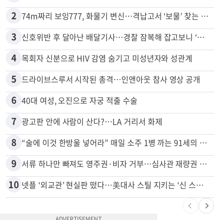
많이 본 뉴스
전체
로컬
1
천하람, 현역 의원 최초 신병교육 입소…논산서 2박3일 생활
2
74m짜리 보잉777, 화물기 변신…격납고서 ‘보물’ 찾는 인천공항
3
신호위반 후 달아난 배달기사…경찰 잠복해 잡고보니 ‘반전’
4
목회자 신분으로 HIV 감염 숨기고 미성년자와 성관계
5
드라이브스루서 시작된 총격…인앤아웃 참사 영상 공개
6
40대 여성, 오진으로 자궁 적출 수술
7
광고판 안에 사람이 산다?…LA 거리서 화제
8
“술에 이것 한방울 넣어라” 매일 소주 1병 까는 91세의 철칙
9
서류 하나만 빠져도 영주권·비자 거부…심사관 재량권 대폭 확대
10
넷플 ‘외교관’ 현실판 떴다…美대사 스틸 지키는 ‘신 스틸러’