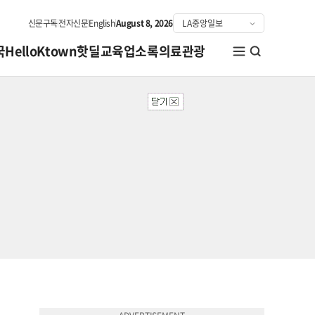
신문구독
전자신문
English
August 8, 2026
국
HelloKtown
핫딜
교육
업소록
의료관광