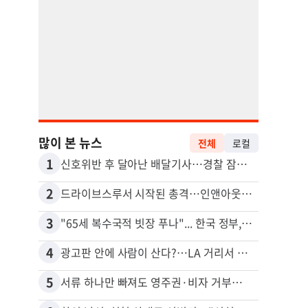
많이 본 뉴스
전체
로컬
1
11
신호위반 후 달아난 배달기사…경찰 잠복해 잡고보니 ‘반전’
5주간
2
12
드라이브스루서 시작된 총격…인앤아웃 참사 영상 공개
3
13
"65세 복수국적 빗장 푸나"... 한국 정부, 연령 완화 전면 추진
포드 
4
14
광고판 안에 사람이 산다?…LA 거리서 화제
5
15
서류 하나만 빠져도 영주권·비자 거부…심사관 재량권 대폭 확대