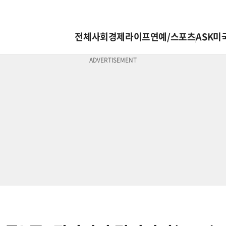
전체
사회
경제
라이프
연예/스포츠
ASK미