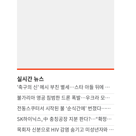
실시간 뉴스
'축구의 신' 메시 부친 별세…스타 아들 뒤에 선 조용한 조력자
불가리아 영공 침범한 드론 폭발…우크라 모델 추정
전동스쿠터서 시작된 불 ‘순식간에’ 번졌다…차량·마을회관 덮쳐
SK하이닉스, 中 충칭공장 지분 판다?…“확정된 바는 없다”
목회자 신분으로 HIV 감염 숨기고 미성년자와 성관계