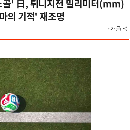
노골' 日, 튀니지전 밀리미터(mm)
토마의 기적' 재조명