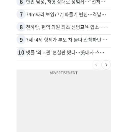
6
16
한인 남성, 처형 상대로 성범죄…"선처해줬더니 배신자 취급"
비영리
7
17
74m짜리 보잉777, 화물기 변신…격납고서 ‘보물’ 찾는 인천공항
8
18
천하람, 현역 의원 최초 신병교육 입소…논산서 2박3일 생활
40대
9
19
7세·4세 형제가 부모 차 몰다 산책하던 여성 들이받아
김원석
10
20
넷플 ‘외교관’ 현실판 떴다…美대사 스틸 지키는 ‘신 스틸러’