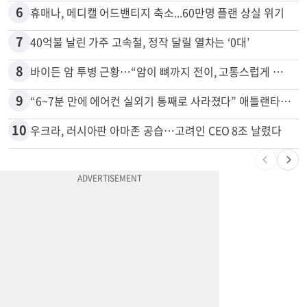
5
OC 교회 직원이 아이들 몰카 혐의로 40년형
6
휴매나, 메디캘 어드밴티지 축소...60만명 플랜 상실 위기
7
40억불 날린 가주 고속철, 정작 달릴 열차는 ‘0대’
8
바이든 암 투병 근황…“암이 뼈까지 전이, 고통스럽게 투병 중”
9
“6~7분 만에 에어컨 실외기 통째로 사라졌다” 애틀랜타서 실외기 도난 급증
10
우크라, 러시아판 아마존 공습…고려인 CEO 8조 날렸다