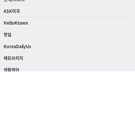
라이프
연예/스포츠
ASK미국
HelloKtown
핫딜
KoreaDailyUs
에듀브리지
생활영어
업소록
의료관광
해피빌리지
ABOUT
ADVERTISING
PRIVACY POLICY
TERMS OF SERVICE
윤리경영
고객센터
News Tips & Corrections