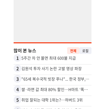
많이 본 뉴스
전체
로컬
1
11
5주간 차 안 몰면 최대 600불 지급
2
12
김원석 투자 사기 논란 고발 영상 파장
3
13
"65세 복수국적 빗장 푸나"... 한국 정부, 연령 완화 전면 추진
4
14
쌀·라면 값 최대 80% 할인…H마트 ‘폭탄 세일’
5
15
취업 잘되는 대학 1위는?…하버드 3위