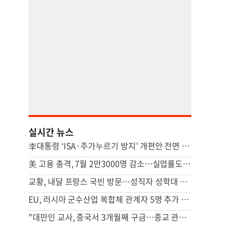
실시간 뉴스
李대통령 ‘ISA·주가누르기 방지’ 개편안 전면 재검토 지시
美 고용 충격, 7월 2만3000명 감소…실업률도 감소해 엇갈린 신호
교황, 내달 프랑스 국빈 방문…성직자 성학대 피해자 만난다
EU, 러시아 군수산업 복합체 관계자 5명 추가 제재
"대만인 교사, 중국서 3개월째 구금…종교 관련 가능성"