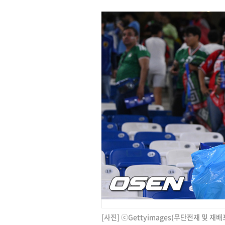
[사진] ⓒGettyimages(무단전재 및 재배