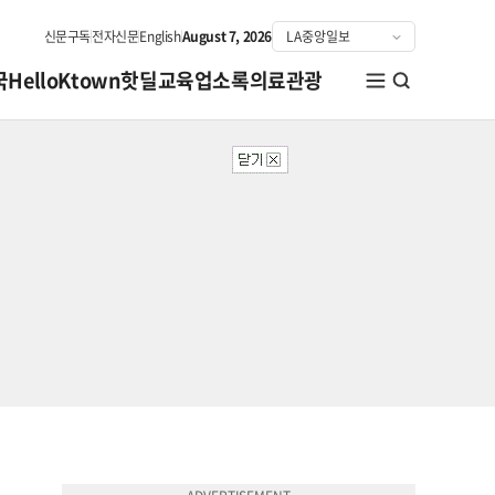
신문구독
전자신문
English
August 7, 2026
국
HelloKtown
핫딜
교육
업소록
의료관광