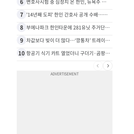
6
16
변호사시험 중 심정지 온 한인, 뉴욕주 제소
7
17
'14년째 도피' 한인 간호사 공개 수배…메디케어 사기 유죄
8
18
부에나파크 한인타운에 281유닛 주거단지 들어선다
9
19
차값보다 빚이 더 많다…‘깡통차’ 트레이드인 급증
10
20
항공기 식기 카트 열었더니 구더기·곰팡이…LAX 기내식 업체 논란