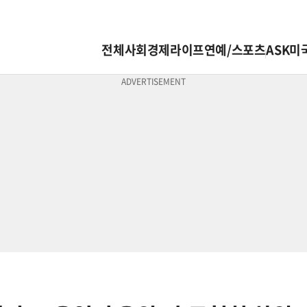
전체
사회
경제
라이프
연예/스포츠
ASK미