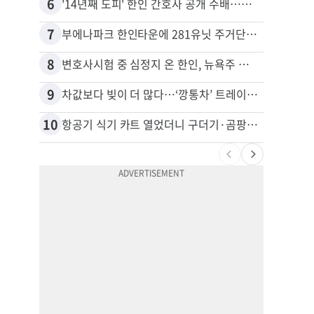
6
16
'14년째 도피' 한인 간호사 공개 수배…메디케어 사기 유죄
7
17
부에나파크 한인타운에 281유닛 주거단지 들어선다
8
18
변호사시험 중 심정지 온 한인, 뉴욕주 제소
9
19
차값보다 빚이 더 많다…‘깡통차’ 트레이드인 급증
10
20
항공기 식기 카트 열었더니 구더기·곰팡이…LAX 기내식 업체 논란