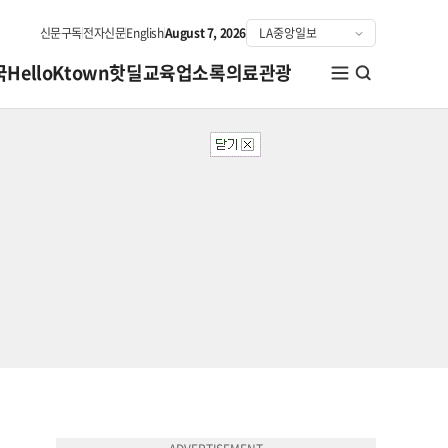
신문구독
전자신문
English
August 7, 2026
국
HelloKtown
핫딜
교육
업소록
의료관광