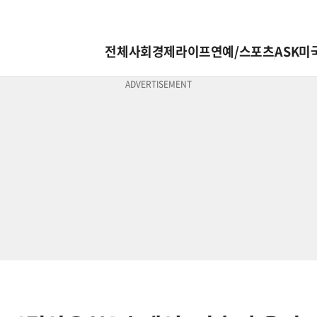
전체
사회
경제
라이프
연예/스포츠
ASK미