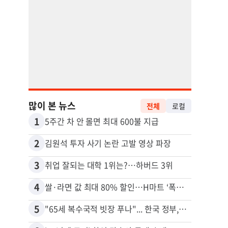
많이 본 뉴스
전체
로컬
1
11
5주간 차 안 몰면 최대 600불 지급
2
12
김원석 투자 사기 논란 고발 영상 파장
3
13
취업 잘되는 대학 1위는?…하버드 3위
4
14
쌀·라면 값 최대 80% 할인…H마트 ‘폭탄 세일’
5
15
"65세 복수국적 빗장 푸나"... 한국 정부, 연령 완화 전면 추진