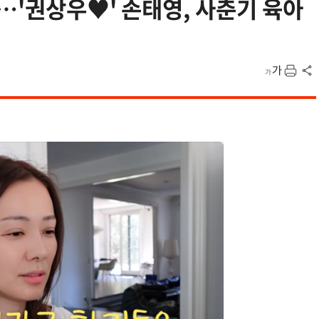
”…'권상우♥' 손태영, 사춘기 육아