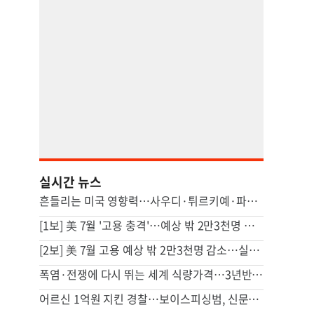
실시간 뉴스
흔들리는 미국 영향력…사우디·튀르키예·파키스탄, 공동방위조약
[1보] 美 7월 '고용 충격'…예상 밖 2만3천명 감소
[2보] 美 7월 고용 예상 밖 2만3천명 감소…실업률은 4.1%로 내려가
폭염·전쟁에 다시 뛰는 세계 식량가격…3년반 만에 최고
어르신 1억원 지킨 경찰…보이스피싱범, 신문지 가방에 속았다