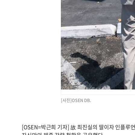
[사진]OSEN DB.
[OSEN=박근희 기자] 故 최진실의 딸이자 인플루