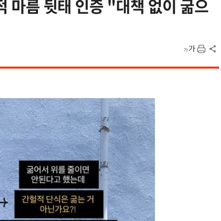
단적 마름 뒷태 인증 "대책 없이 굶으