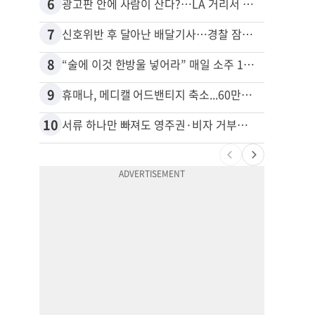
6
16
광고판 안에 사람이 산다?…LA 거리서 화제
7
17
신호위반 후 달아난 배달기사…경찰 잠복해 잡고보니 ‘반전’
8
18
“술에 이것 한방울 넣어라” 매일 소주 1병 까는 91세의 철칙
9
19
휴매나, 메디캘 어드밴티지 축소...60만명 플랜 상실 위기
10
20
서류 하나만 빠져도 영주권·비자 거부…심사관 재량권 대폭 확대
비영리