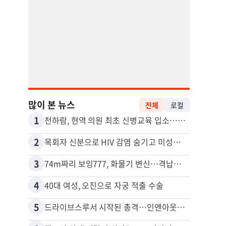
많이 본 뉴스
전체
로컬
1
11
천하람, 현역 의원 최초 신병교육 입소…논산서 2박3일 생활
2
12
목회자 신분으로 HIV 감염 숨기고 미성년자와 성관계
3
13
74m짜리 보잉777, 화물기 변신…격납고서 ‘보물’ 찾는 인천공항
포드 
4
14
40대 여성, 오진으로 자궁 적출 수술
5
15
드라이브스루서 시작된 총격…인앤아웃 참사 영상 공개