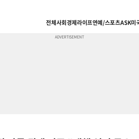
전체
사회
경제
라이프
연예/스포츠
ASK미