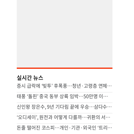
실시간 뉴스
증시 급락에 ‘빚투’ 후폭풍…청년·고령층 연체 뛰고, 증권사 단기조달도 급증
태풍 ‘돌핀’ 중국 동부 상륙 임박…50만명 이상 대피
신인왕 장은수, 9년 기다림 끝에 우승…삼다수 마스터스 정상
‘오디세이’, 원전과 어떻게 다를까…귀환의 서사 對 성찰의 서사
돈줄 떨어진 코스피…개인·기관·외국인 ‘트리플 자금’ 모두 줄었다