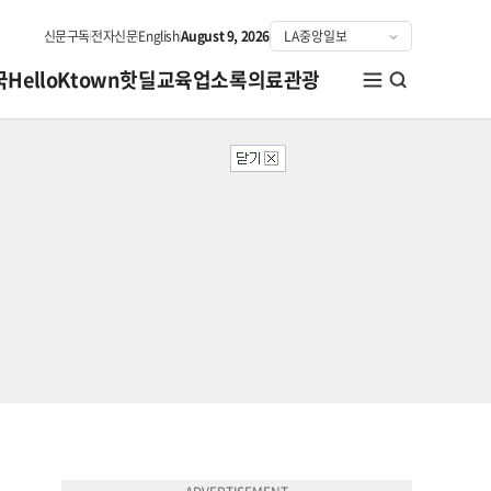
신문구독
전자신문
English
August 9, 2026
국
HelloKtown
핫딜
교육
업소록
의료관광