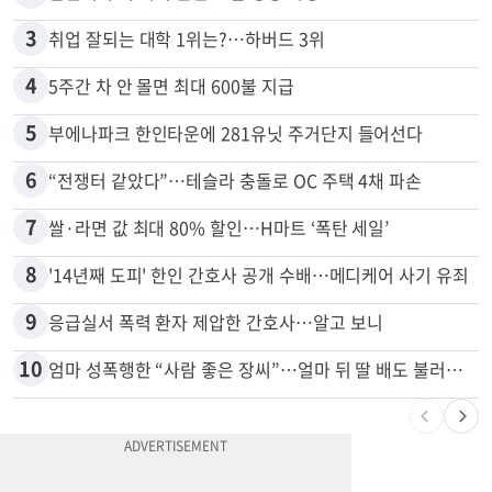
2
김원석 투자 사기 논란 고발 영상 파장
3
취업 잘되는 대학 1위는?…하버드 3위
4
5주간 차 안 몰면 최대 600불 지급
5
부에나파크 한인타운에 281유닛 주거단지 들어선다
6
“전쟁터 같았다”…테슬라 충돌로 OC 주택 4채 파손
7
쌀·라면 값 최대 80% 할인…H마트 ‘폭탄 세일’
8
'14년째 도피' 한인 간호사 공개 수배…메디케어 사기 유죄
9
응급실서 폭력 환자 제압한 간호사…알고 보니
10
엄마 성폭행한 “사람 좋은 장씨”…얼마 뒤 딸 배도 불러왔다