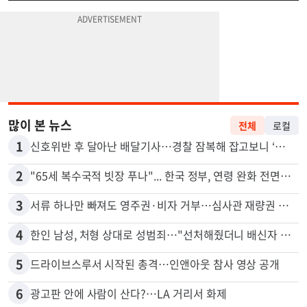
많이 본 뉴스
전체
로컬
1
신호위반 후 달아난 배달기사…경찰 잠복해 잡고보니 ‘반전’
2
"65세 복수국적 빗장 푸나"... 한국 정부, 연령 완화 전면 추진
3
서류 하나만 빠져도 영주권·비자 거부…심사관 재량권 대폭 확대
4
한인 남성, 처형 상대로 성범죄…"선처해줬더니 배신자 취급"
5
드라이브스루서 시작된 총격…인앤아웃 참사 영상 공개
6
광고판 안에 사람이 산다?…LA 거리서 화제