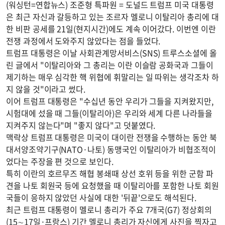
(워싱턴=연합뉴스) 조준형 특파원 = 도널드 트럼프 미국 대통령
은 최근 자신과 갈등하고 있는 조르자 멜로니 이탈리아 총리에 대
한 비판 공세를 21일(현지시간)에도 계속 이어갔다. 이번엔 이란
전쟁 과정에서 도와주지 않았다는 점을 들었다.
트럼프 대통령은 이날 사회관계망서비스(SNS) 트루스소셜에 올
린 글에서 "이탈리아와 그 총리는 이란 이슬람 공화국과 그들이
제기하는 매우 심각한 핵 위협에 휘말리는 일 따위는 생각조차 하
지 않을 것"이라고 썼다.
이어 트럼프 대통령은 "수십년 동안 우리가 그들을 지켜왔지만,
시험대에 섰을 때 그들(이탈리아)은 우리와 세계 다른 나라들을
지켜주지 않는다"며 "좋지 않다"고 덧붙였다.
맥락상 트럼프 대통령은 미국이 대이란 전쟁을 수행하는 동안 북
대서양조약기구(NATO·나토) 동맹국인 이탈리아가 비협조적이
었다는 주장을 편 것으로 보인다.
특히 이란의 호르무즈 해협 봉쇄때 상선 호위 등을 위한 군함 파
견을 나토 회원국 등에 요청했을 때 이탈리아를 포함한 나토 회원
국들이 응하지 않았던 사실에 대한 '뒤끝'으로도 해석된다.
최근 트럼프 대통령이 멜로니 총리가 주요 7개국(G7) 정상회의
(15∼17일·프랑스) 기간 멜로니 총리가 자신에게 사진을 찍자고