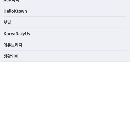
HelloKtown
핫딜
KoreaDailyUs
에듀브리지
생활영어
업소록
의료관광
해피빌리지
ABOUT
ADVERTISING
PRIVACY POLICY
TERMS OF SERVICE
윤리경영
고객센터
News Tips & Corrections
690 Wilshire Place Los Angeles, CA 90005
TEL. (213) 368-2500 FAX. (213) 389-6196
© Joongangilbo USA. All Rights Reserved.