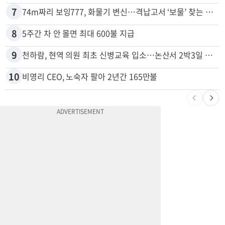
7
74m짜리 보잉777, 화물기 변신…격납고서 ‘보물’ 찾는 인천공항
8
5주간 차 안 몰면 최대 600불 지급
9
천하람, 현역 의원 최초 신병교육 입소…논산서 2박3일 생활
10
비영리 CEO, 노숙자 팔아 2년간 165만불