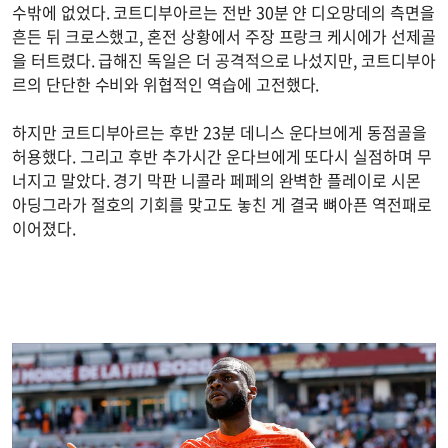
수밖에 없었다. 코트디부아르는 전반 30분 얀 디오망데의 측면을
흔든 뒤 크로스했고, 혼전 상황에서 주장 프랑크 케시에가 선제골
을 터트렸다. 급해진 독일은 더 공격적으로 나섰지만, 코트디부아
르의 단단한 수비와 위협적인 역습에 고전했다.
하지만 코트디부아르는 후반 23분 데니스 운다브에게 동점골을
허용했다. 그리고 후반 추가시간 운다브에게 또다시 실점하며 무
너지고 말았다. 경기 막판 니콜라 페페의 완벽한 플레이로 시몬
아딩그라가 절호의 기회를 맞고도 놓친 게 결국 뼈아픈 역전패로
이어졌다.