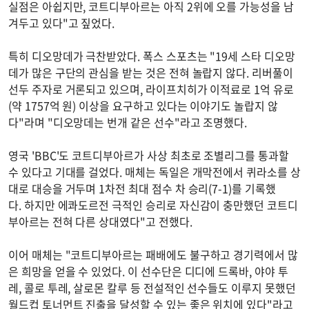
실점은 아쉽지만, 코트디부아르는 아직 2위에 오를 가능성을 남
겨두고 있다"고 짚었다.
특히 디오망데가 극찬받았다. 폭스 스포츠는 "19세 스타 디오망
데가 많은 구단의 관심을 받는 것은 전혀 놀랍지 않다. 리버풀이
선두 주자로 거론되고 있으며, 라이프치히가 이적료로 1억 유로
(약 1757억 원) 이상을 요구하고 있다는 이야기도 놀랍지 않
다"라며 "디오망데는 번개 같은 선수"라고 조명했다.
영국 'BBC'도 코트디부아르가 사상 최초로 조별리그를 통과할
수 있다고 기대를 걸었다. 매체는 독일은 개막전에서 퀴라소를 상
대로 대승을 거두며 1차전 최대 점수 차 승리(7-1)를 기록했
다. 하지만 에콰도르전 극적인 승리로 자신감이 충만했던 코트디
부아르는 전혀 다른 상대였다"고 전했다.
이어 매체는 "코트디부아르는 패배에도 불구하고 경기력에서 많
은 희망을 얻을 수 있었다. 이 선수단은 디디에 드록바, 야야 투
레, 콜로 투레, 살로몬 칼루 등 전설적인 선수들도 이루지 못했던
월드컵 토너먼트 진출을 달성할 수 있는 좋은 위치에 있다"라고