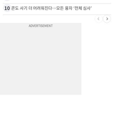
9
'14년째 도피' 한인 간호사 공개 수배…메디케어 사기 유죄
10
콘도 사기 더 어려워진다…모든 융자 ‘전체 심사’