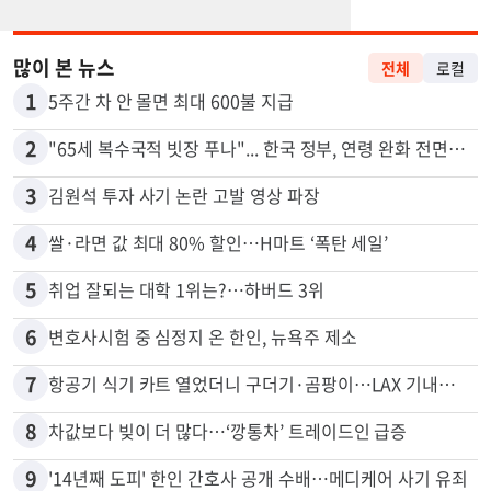
많이 본 뉴스
전체
로컬
1
5주간 차 안 몰면 최대 600불 지급
2
"65세 복수국적 빗장 푸나"... 한국 정부, 연령 완화 전면 추진
3
김원석 투자 사기 논란 고발 영상 파장
4
쌀·라면 값 최대 80% 할인…H마트 ‘폭탄 세일’
5
취업 잘되는 대학 1위는?…하버드 3위
6
변호사시험 중 심정지 온 한인, 뉴욕주 제소
7
항공기 식기 카트 열었더니 구더기·곰팡이…LAX 기내식 업체 논란
8
차값보다 빚이 더 많다…‘깡통차’ 트레이드인 급증