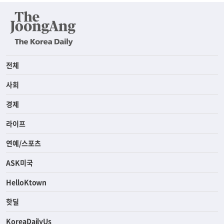
전체
사회
경제
라이프
연예/스포츠
ASK미국
HelloKtown