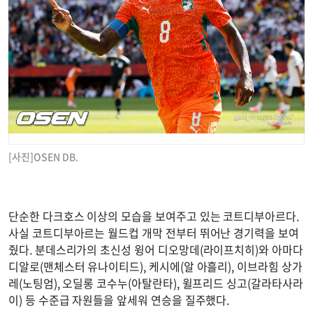
[사진]OSEN DB.
단순한 다크호스 이상의 모습을 보여주고 있는 코트디부아르다.
사실 코트디부아르는 월드컵 개막 전부터 뛰어난 경기력을 보여
줬다. 분데스리가의 초신성 윙어 디오망데(라이프치히)와 아마다
디알로(맨체스터 유나이티드), 케시에(알 아흘리), 이브라힘 상가
레(노팅엄), 오딜롱 코수누(아탈란타), 윌프리드 싱고(갈라타사라
이) 등 수준급 자원들을 앞세워 연승을 질주했다.