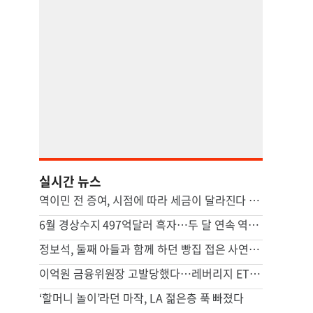
실시간 뉴스
역이민 전 증여, 시점에 따라 세금이 달라진다 [ASK미국 상속법-박하얀 변호사]
6월 경상수지 497억달러 흑자…두 달 연속 역대 최대
정보석, 둘째 아들과 함께 하던 빵집 접은 사연 공개
이억원 금융위원장 고발당했다…레버리지 ETF 직무유기 혐의
‘할머니 놀이’라던 마작, LA 젊은층 푹 빠졌다