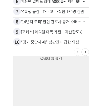
6
16
계좌만 열어도 최대 5000불…체킹 보너스 무한 경쟁
7
17
유학생 급감 IIT… 교수•직원 160명 감원
8
18
'14년째 도피' 한인 간호사 공개 수배…메디케어 사기 유죄
9
19
[포커스] 메디캘 대폭 개편…자산한도 84% 축소
10
20
“경기 중단시켜!” 심판진 다급한 외침…폭염에 야구팬 쓰러졌다