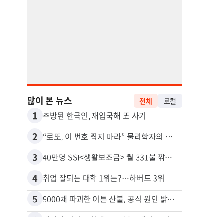
많이 본 뉴스
전체
로컬
1
11
추방된 한국인, 재입국해 또 사기
2
12
“로또, 이 번호 찍지 마라” 물리학자의 당첨금 높이는 비밀
3
13
40만명 SSI<생활보조금> 월 331불 깎이나
4
14
취업 잘되는 대학 1위는?…하버드 3위
5
15
9000채 파괴한 이튼 산불, 공식 원인 밝혀졌다