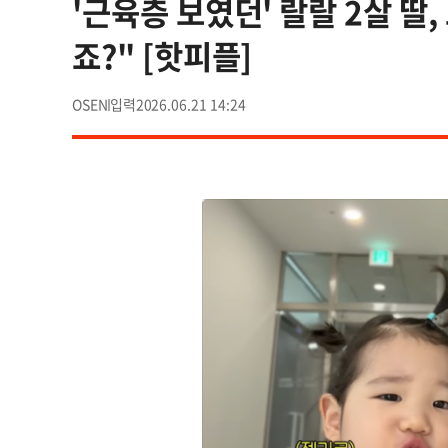
'근육층 보였던' 랄랄 2살 딸
죠?" [핫피플]
OSEN
2026.06.21 14:24