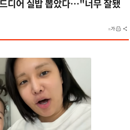
, 드디어 실밥 뽑았다…"너무 잘됐