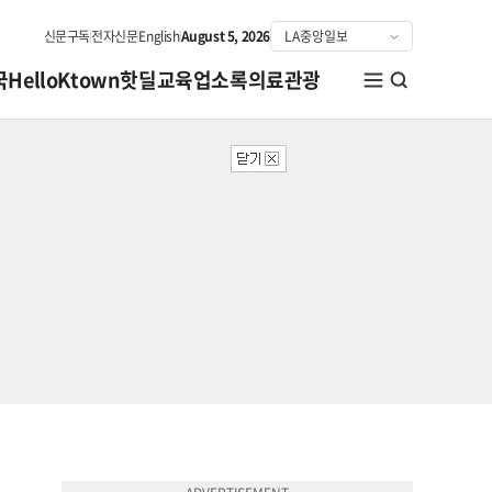
신문구독
전자신문
English
August 5, 2026
국
HelloKtown
핫딜
교육
업소록
의료관광