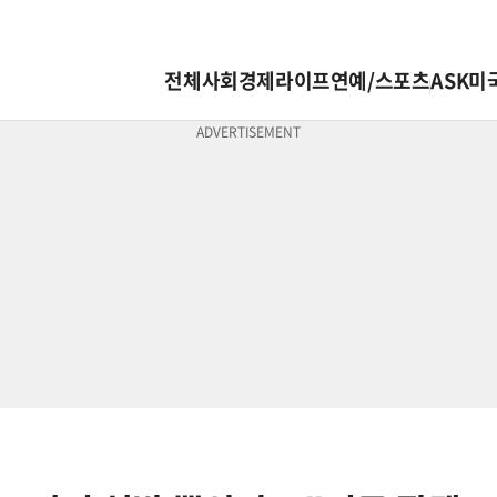
전체
사회
경제
라이프
연예/스포츠
ASK미