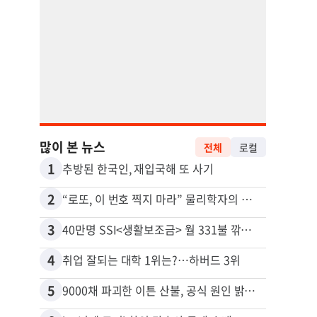
많이 본 뉴스
전체
로컬
1
11
추방된 한국인, 재입국해 또 사기
2
12
“로또, 이 번호 찍지 마라” 물리학자의 당첨금 높이는 비밀
3
13
40만명 SSI<생활보조금> 월 331불 깎이나
4
14
취업 잘되는 대학 1위는?…하버드 3위
5
15
9000채 파괴한 이튼 산불, 공식 원인 밝혀졌다