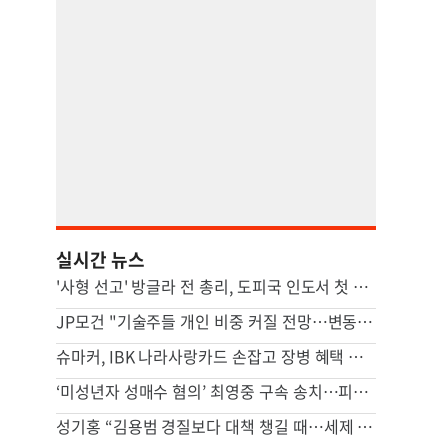
실시간 뉴스
'사형 선고' 방글라 전 총리, 도피국 인도서 첫 공개 연설
JP모건 "기술주들 개인 비중 커질 전망…변동성에 취약"
슈마커, IBK 나라사랑카드 손잡고 장병 혜택 강화
‘미성년자 성매수 혐의’ 최영중 구속 송치…피해자 2명
성기홍 “김용범 경질보다 대책 챙길 때…세제 개편은 집값 잡기용 아냐”