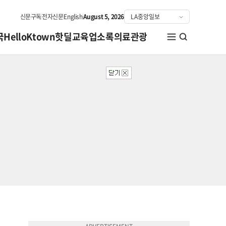
신문구독
전자신문
English
August 5, 2026
국
HelloKtown
핫딜
교육
업소록
의료관광