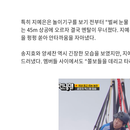
특히 지예은은 놀이기구를 보기 전부터 “벌써 눈물
는 45m 상공에 오르자 결국 멘탈이 무너졌다. 지예
을 펑펑 쏟아 안타까움을 자아냈다.
송지효와 양세찬 역시 긴장한 모습을 보였지만, 지예
드러냈다. 멤버들 사이에서도 “쫄보들을 데리고 타