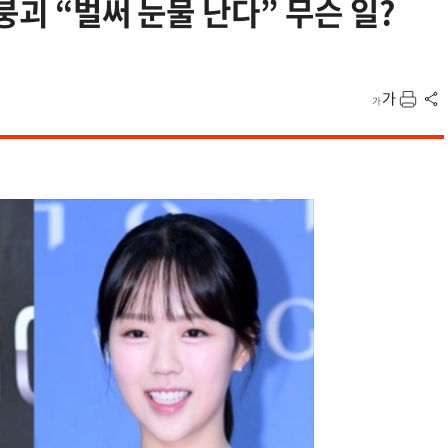
붕괴 “벌써 눈물 난다” 무슨 일?