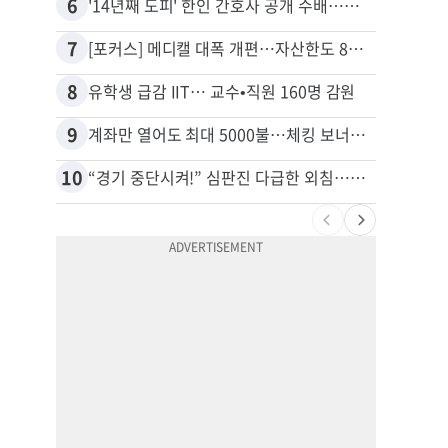
6
16
'14년째 도피' 한인 간호사 공개 수배…메디케어 사기 유죄
7
17
[포커스] 메디캘 대폭 개편…자산한도 84% 축소
8
18
유학생 급감 IIT… 교수•직원 160명 감원
9
19
계좌만 열어도 최대 5000불…체킹 보너스 무한 경쟁
10
20
“경기 중단시켜!” 심판진 다급한 외침…폭염에 야구팬 쓰러졌다