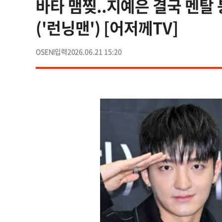
바타 맴찢..지예은 결국 멘탈 
('런닝맨') [어저께TV]
OSEN
2026.06.21 15:20