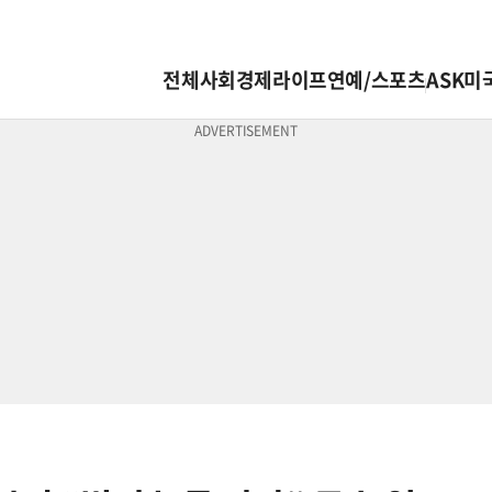
전체
사회
경제
라이프
연예/스포츠
ASK미