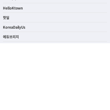
연예/스포츠
ASK미국
HelloKtown
핫딜
KoreaDailyUs
에듀브리지
생활영어
업소록
의료관광
해피빌리지
ABOUT
ADVERTISING
PRIVACY POLICY
TERMS OF SERVICE
윤리경영
고객센터
News Tips & Corrections
690 Wilshire Place Los Angeles, CA 90005