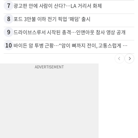
6
“술에 이것 한방울 넣어라” 매일 소주 1병 까는 91세의 철칙
7
광고판 안에 사람이 산다?…LA 거리서 화제
8
포드 3만불 이하 전기 픽업 ‘패덤’ 출시
9
드라이브스루서 시작된 총격…인앤아웃 참사 영상 공개
10
바이든 암 투병 근황…“암이 뼈까지 전이, 고통스럽게 투병 중”