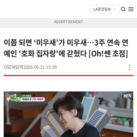
이쯤 되면 ‘미우새’가 미우새…3주 연속 연
예인 '호화 집자랑'에 갇혔다 [Oh!쎈 초점]
OSEN
2026.06.21 15:38