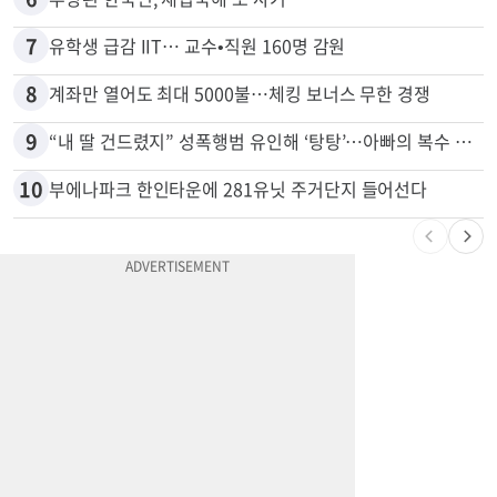
5
[포커스] 메디캘 대폭 개편…자산한도 84% 축소
6
추방된 한국인, 재입국해 또 사기
7
유학생 급감 IIT… 교수•직원 160명 감원
8
계좌만 열어도 최대 5000불…체킹 보너스 무한 경쟁
9
“내 딸 건드렸지” 성폭행범 유인해 ‘탕탕’…아빠의 복수 결말
10
부에나파크 한인타운에 281유닛 주거단지 들어선다