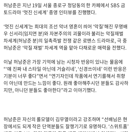
허남준은 지난 19일 서울 종로구 청담동의 한 카페에서 SBS 금
토드라마 ‘멋진 신세계’ 종영 인터뷰를 진행했다.
‘멋진 신세계’는 희대의 조선 악녀 영혼이 씌어 ‘악질’해진 무명배
우 신서리(임지연 분)와 자본주의의 괴물이라 불리는 악질재벌
차세계(허남준 분)의 일촉즉발 전쟁 같은 로맨스 드라마로, 극 중
허남준은 ‘악질 재벌’ 차세계 역을 맡아 다채로운 매력을 전했다.
이날 허남준은 가장 기억에 남는 시청자 반응이 있냐는 물음에
“‘얘 진짜 내 스타일 아닌데 거슬리네’, ‘신경쓰이네’ 이런 반응은
기분이 너무 좋다”면서 “연기자인데 작품에서 연기를해서 취향
이 아닌데 만드는 느낌이 좋다. 원래 좋아해주시던 분들도 감사하
지만, 아니던 분들도 좋아한다”라고 이야기했다.
허남준은 자신의 롤모델이 김무열이라고 강조하며 “선배님은 현
장에서도 되게 작은 단역분들도 잘챙기기로 유명하다. ‘스위트홈’