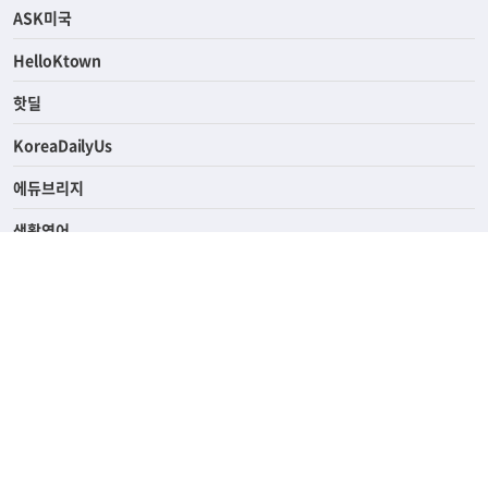
연예/스포츠
ASK미국
HelloKtown
핫딜
KoreaDailyUs
에듀브리지
생활영어
업소록
의료관광
해피빌리지
ABOUT
ADVERTISING
PRIVACY POLICY
TERMS OF SERVICE
윤리경영
고객센터
News Tips & Corrections