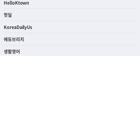
ASK미국
HelloKtown
핫딜
KoreaDailyUs
에듀브리지
생활영어
업소록
의료관광
해피빌리지
ABOUT
ADVERTISING
PRIVACY POLICY
TERMS OF SERVICE
윤리경영
고객센터
News Tips & Corrections
690 Wilshire Place Los Angeles, CA 90005
TEL. (213) 368-2500 FAX. (213) 389-6196