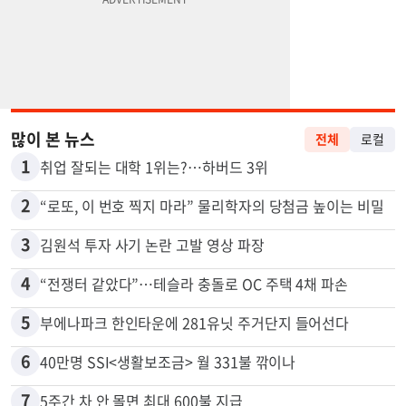
많이 본 뉴스
전체
로컬
1
취업 잘되는 대학 1위는?…하버드 3위
2
“로또, 이 번호 찍지 마라” 물리학자의 당첨금 높이는 비밀
3
김원석 투자 사기 논란 고발 영상 파장
4
“전쟁터 같았다”…테슬라 충돌로 OC 주택 4채 파손
5
부에나파크 한인타운에 281유닛 주거단지 들어선다
6
40만명 SSI<생활보조금> 월 331불 깎이나