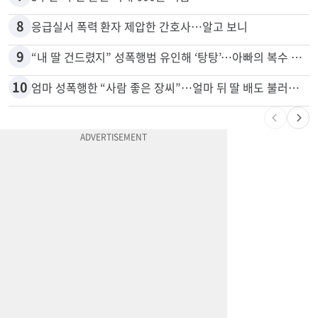
7
5주간 차 안 몰면 최대 600불 지급
8
응급실서 폭력 환자 제압한 간호사…알고 보니
9
“내 딸 건드렸지” 성폭행범 유인해 ‘탕탕’…아빠의 복수 결말
10
엄마 성폭행한 “사람 좋은 장씨”…얼마 뒤 딸 배도 불러왔다