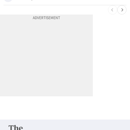
10
한인 남성, 처형 상대로 성범죄…"선처해줬더니 배신자 취급"