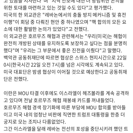
고 있음을 시사한다"며 "지역 안보에 대한 더 광범위한 논의를
위한 토대를 마련하고 있는 것일 수도 있다"고 평가했다.
미국의 한 외교관은 "레바논에서의 충돌 방지 메커니즘 및 휴전
이행"이 회담 중 다뤄진 현안 중 하나였으며 "핵 합의의 모든 요
소에 대한 활발한 논의가 있었다"고 전했다.
이 외교관은 호르무즈 해협과 관련해서는 "우리(미국)는 해협이
완전히 개방된 상태를 유지하도록 보장하고 싶다는 점을 분명히
했다"며 "우리는 그 부문에서 좋은 진전을 이뤘다"고 말했다.
백악관 공동취재단에 따르면 협상은 스위스 현지시간으로 22일
0시(한국시간 22일 오전 7시)를 넘은 시각에도 계속되고 있다.
미국 대표단은 밤샘 협상이 이어질 것으로 예상한다고 공동취재
단은 전했다.
이란은 MOU 타결 이후에도 이스라엘이 헤즈볼라를 계속 공격하
고 있다며 전날 호르무즈 해협 재봉쇄 카드를 꺼내들었다.
호르무즈 해협 경색 장기화에 따른 부담에 MOU 합의를 받아들
이고 미국 내의 엄청난 비판에 직면한 트럼프 대통령을 한층 더
궁지로 모는 조치나 다름없었다.
그간 이스라엘을 달래 레바논 전선의 포성을 중단시키려 했던 트