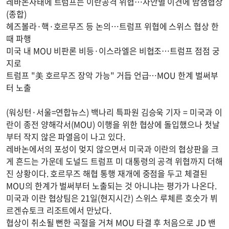
레바논사태에 트럼프는 이란공격 위협…사안별 이견에 밤샘협상
(종합)
헤즈볼라·핵·호르무즈 등 논의…트럼프 위협에 스위스 협상 한
때 파행
미국 내 MOU 비판론 비등·이스라엘은 비협조…트럼프 점점 궁
지로
트럼프 "美 호르무즈 장악 가능" 거듭 언급…MOU 한계 벌써부
터 노출
(워싱턴·서울=연합뉴스) 백나리 특파원 김승욱 기자 = 미국과 이
란이 종전 양해각서(MOU) 이행을 위한 협상에 돌입했으나 첫날
부터 작지 않은 파열음이 나고 있다.
레바논에서의 포성이 멎지 않으면서 미국과 이란의 협상판을 크
게 흔드는 가운데 도널드 트럼프 미 대통령의 공격 위협까지 더해
진 상황이다. 호르무즈 해협 통행 재개에 중점을 두고 체결된
MOU의 한계가 벌써부터 노출되는 것 아니냐는 평가가 나온다.
미국과 이란 협상팀은 21일(현지시간) 스위스 루체른 호숫가 뷔
르겐슈토크 리조트에서 만났다.
협상이 취소될 뻔한 곡절을 거쳐 MOU 타결 후 처음으로 JD 밴