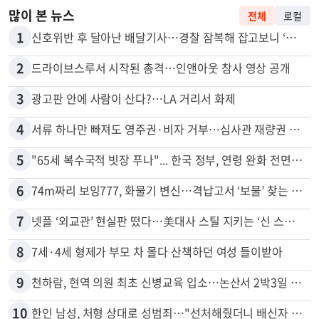
많이 본 뉴스
전체
로컬
1
신호위반 후 달아난 배달기사…경찰 잠복해 잡고보니 ‘반전’
2
드라이브스루서 시작된 총격…인앤아웃 참사 영상 공개
3
광고판 안에 사람이 산다?…LA 거리서 화제
4
서류 하나만 빠져도 영주권·비자 거부…심사관 재량권 대폭 확대
5
"65세 복수국적 빗장 푸나"... 한국 정부, 연령 완화 전면 추진
6
74m짜리 보잉777, 화물기 변신…격납고서 ‘보물’ 찾는 인천공항
7
넷플 ‘외교관’ 현실판 떴다…美대사 스틸 지키는 ‘신 스틸러’
8
7세·4세 형제가 부모 차 몰다 산책하던 여성 들이받아
9
천하람, 현역 의원 최초 신병교육 입소…논산서 2박3일 생활