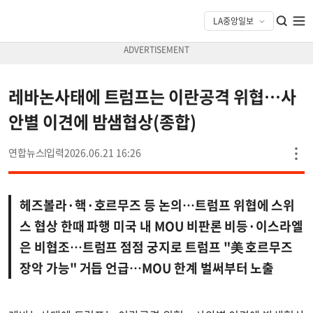
레바논사태에 트럼프는 이란공격 위협…사
안별 이견에 밤샘협상(종합)
연합뉴스
2026.06.21 16:26
헤즈볼라·핵·호르무즈 등 논의…트럼프 위협에 스위
스 협상 한때 파행 미국 내 MOU 비판론 비등·이스라엘
은 비협조…트럼프 점점 궁지로 트럼프 "美 호르무즈
장악 가능" 거듭 언급…MOU 한계 벌써부터 노출