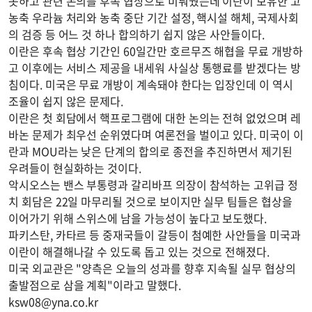
못하고 관련 논의를 후속 협상으로 미뤄뒀는데 이란이 보유한 고
농축 우라늄 처리와 농축 중단 기간 설정, 핵시설 해체, 국제사회
의 검증 등 어느 것 하나 합의하기 쉽지 않은 사안들이다.
이란은 후속 협상 기간인 60일간만 호르무즈 해협을 무료 개방하
고 이후에는 서비스 제공을 내세워 사실상 통행료를 받겠다는 방
침이다. 미국은 무료 개방이 계속돼야 한다는 입장인데 이 역시
조율이 쉽지 않은 문제다.
이란은 첫 회담에서 핵프로그램에 대한 논의는 전혀 없었으며 레
바논 문제가 최우선 순위였다며 여론전을 벌이고 있다. 미국이 이
란과 MOU라는 낮은 단계의 합의로 종전을 추진하면서 제기된
우려들이 현실화하는 것이다.
악시오스는 밴스 부통령과 갈리바프 의장이 참석하는 고위급 정
치 회담은 22일 마무리될 것으로 보이지만 실무 팀들은 협상을
이어가기 위해 스위스에 남을 가능성이 높다고 보도했다.
파키스탄, 카타르 등 중재국들이 갈등이 첨예한 사안들을 미국과
이란이 해결해나갈 수 있도록 돕고 있는 것으로 전해졌다.
미국 외교관은 "양측은 오늘의 성과를 향후 지속될 실무 협상의
출발점으로 삼을 계획"이라고 말했다.
ksw08@yna.co.kr