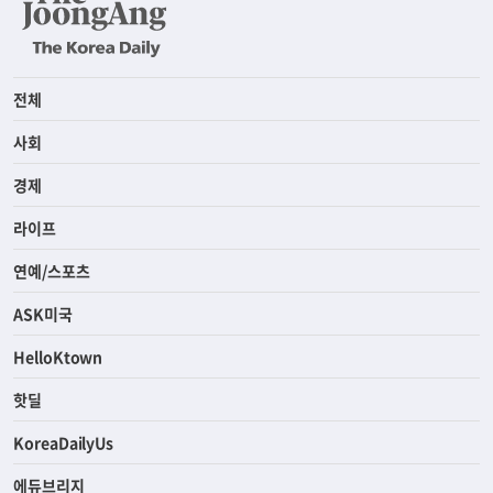
전체
사회
경제
라이프
연예/스포츠
ASK미국
HelloKtown
핫딜