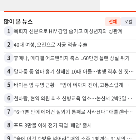
많이 본 뉴스
전체
로컬
1
목회자 신분으로 HIV 감염 숨기고 미성년자와 성관계
2
40대 여성, 오진으로 자궁 적출 수술
3
휴매나, 메디캘 어드밴티지 축소...60만명 플랜 상실 위기
4
말다툼 중 엄마 흉기 살해한 10대 아들…범행 직후 한 짓 충격
5
바이든 암 투병 근황…“암이 뼈까지 전이, 고통스럽게 투병 중”
6
천하람, 현역 의원 최초 신병교육 입소…논산서 2박3일 생활
7
“6~7분 만에 에어컨 실외기 통째로 사라졌다” 애틀랜타서 실외기 도난 급증