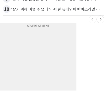
8
포드 3만불 이하 전기 픽업 ‘패덤’ 출시
9
“술에 이것 한방울 넣어라” 매일 소주 1병 까는 91세의 철칙
10
“살기 위해 어쩔 수 없다”…이란 유대인이 반이스라엘 외치는 까닭