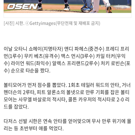
[사진] 시한. ⓒGettyimages(무단전재 및 재배포 금지)
이날 오타니 쇼헤이(지명타자) 앤디 파헤스(중견수) 프레디 프리
먼(1루수) 무키 베츠(유격수) 맥스 먼시(3루수) 카일 터커(우익
수) 라이언 워드(좌익수) 알렉스 프리랜드(2루수) 처키 로빈슨(포
수) 순으로 타순을 짰다.
볼티모어가 먼저 점수를 뽑았다. 1회초 테일러 워드의 안타, 거너
헨더슨의 2루타, 피트 알론소의 볼넷으로 만루 기회를 잡은 볼티
모어는 사무엘 바살로의 적시타, 콜튼 카우저의 적시타로 2-0 리
드를 잡았다.
다저스 선발 시한은 연속 안타를 얻어맞으며 무사 만루 위기에 몰
리는 등 초반부터 애를 먹었다.