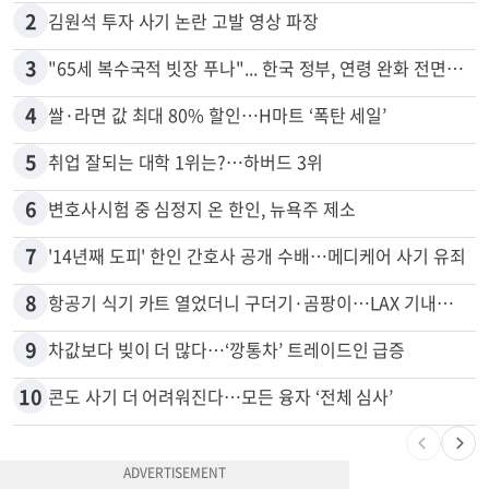
2
김원석 투자 사기 논란 고발 영상 파장
3
"65세 복수국적 빗장 푸나"... 한국 정부, 연령 완화 전면 추진
4
쌀·라면 값 최대 80% 할인…H마트 ‘폭탄 세일’
5
취업 잘되는 대학 1위는?…하버드 3위
6
변호사시험 중 심정지 온 한인, 뉴욕주 제소
7
'14년째 도피' 한인 간호사 공개 수배…메디케어 사기 유죄
8
항공기 식기 카트 열었더니 구더기·곰팡이…LAX 기내식 업체 논란
9
차값보다 빚이 더 많다…‘깡통차’ 트레이드인 급증
10
콘도 사기 더 어려워진다…모든 융자 ‘전체 심사’