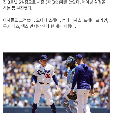
진 3볼넷 6실점으로 시즌 5패(3승)째를 안았다. 매이닝 실점을
하는 등 부진했다.
타자들도 고전했다. 오타니 쇼헤이, 앤디 파헤스, 프레디 프리먼,
무키 베츠, 맥스 먼시만 안타 한 개씩 때렸다.