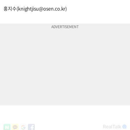
홍지수(
knightjisu@osen.co.kr
)