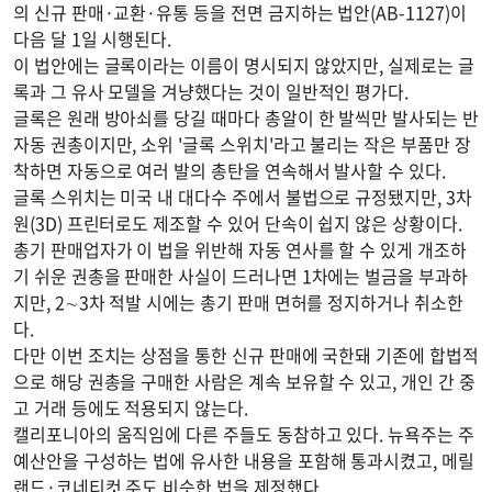
의 신규 판매·교환·유통 등을 전면 금지하는 법안(AB-1127)이
다음 달 1일 시행된다.
이 법안에는 글록이라는 이름이 명시되지 않았지만, 실제로는 글
록과 그 유사 모델을 겨냥했다는 것이 일반적인 평가다.
글록은 원래 방아쇠를 당길 때마다 총알이 한 발씩만 발사되는 반
자동 권총이지만, 소위 '글록 스위치'라고 불리는 작은 부품만 장
착하면 자동으로 여러 발의 총탄을 연속해서 발사할 수 있다.
글록 스위치는 미국 내 대다수 주에서 불법으로 규정됐지만, 3차
원(3D) 프린터로도 제조할 수 있어 단속이 쉽지 않은 상황이다.
총기 판매업자가 이 법을 위반해 자동 연사를 할 수 있게 개조하
기 쉬운 권총을 판매한 사실이 드러나면 1차에는 벌금을 부과하
지만, 2∼3차 적발 시에는 총기 판매 면허를 정지하거나 취소한
다.
다만 이번 조치는 상점을 통한 신규 판매에 국한돼 기존에 합법적
으로 해당 권총을 구매한 사람은 계속 보유할 수 있고, 개인 간 중
고 거래 등에도 적용되지 않는다.
캘리포니아의 움직임에 다른 주들도 동참하고 있다. 뉴욕주는 주
예산안을 구성하는 법에 유사한 내용을 포함해 통과시켰고, 메릴
랜드·코네티컷 주도 비슷한 법을 제정했다.