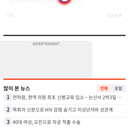
많이 본 뉴스
전체
로컬
1
천하람, 현역 의원 최초 신병교육 입소…논산서 2박3일 생활
2
목회자 신분으로 HIV 감염 숨기고 미성년자와 성관계
3
40대 여성, 오진으로 자궁 적출 수술