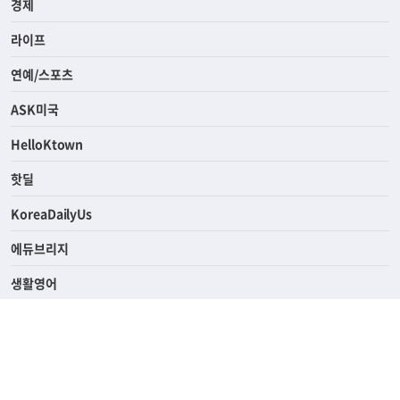
경제
라이프
연예/스포츠
ASK미국
HelloKtown
핫딜
KoreaDailyUs
에듀브리지
생활영어
업소록
의료관광
해피빌리지