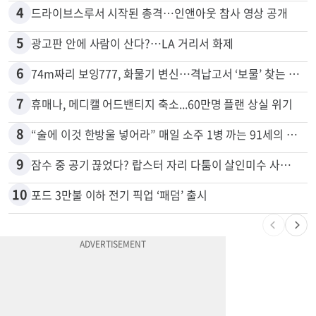
4
드라이브스루서 시작된 총격…인앤아웃 참사 영상 공개
5
광고판 안에 사람이 산다?…LA 거리서 화제
6
74m짜리 보잉777, 화물기 변신…격납고서 ‘보물’ 찾는 인천공항
7
휴매나, 메디캘 어드밴티지 축소...60만명 플랜 상실 위기
8
“술에 이것 한방울 넣어라” 매일 소주 1병 까는 91세의 철칙
9
잠수 중 공기 끊었다? 랍스터 자리 다툼이 살인미수 사건으로
10
포드 3만불 이하 전기 픽업 ‘패덤’ 출시