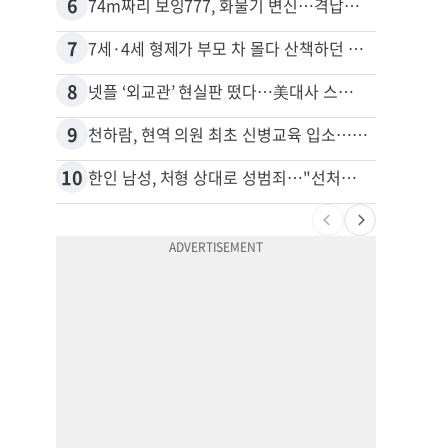
6
16
74m짜리 보잉777, 화물기 변신…격납고서 ‘보물’ 찾는 인천공항
40대
7
17
7세·4세 형제가 부모 차 몰다 산책하던 여성 들이받아
8
18
넷플 ‘외교관’ 현실판 떴다…美대사 스틸 지키는 ‘신 스틸러’
9
19
천하람, 현역 의원 최초 신병교육 입소…논산서 2박3일 생활
10
20
한인 남성, 처형 상대로 성범죄…"선처해줬더니 배신자 취급"
“50