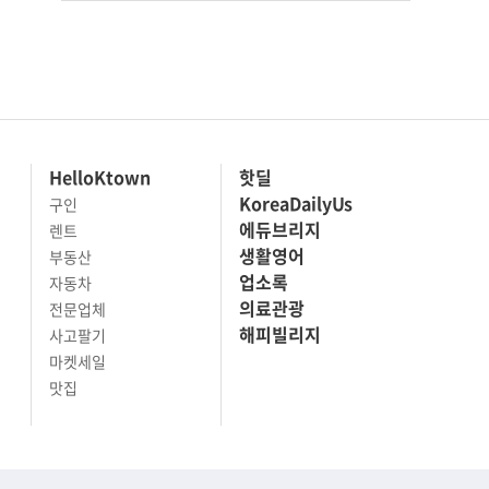
HelloKtown
핫딜
KoreaDailyUs
구인
에듀브리지
렌트
생활영어
부동산
업소록
자동차
의료관광
전문업체
해피빌리지
사고팔기
마켓세일
맛집