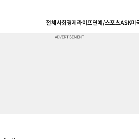
전체
사회
경제
라이프
연예/스포츠
ASK미