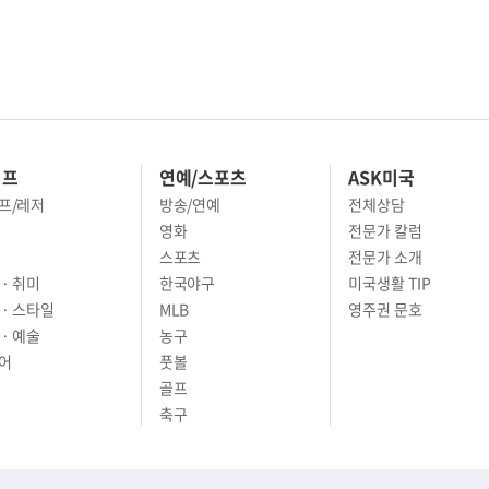
이프
연예/스포츠
ASK미국
프/레저
방송/연예
전체상담
영화
전문가 칼럼
스포츠
전문가 소개
· 취미
한국야구
미국생활 TIP
 · 스타일
MLB
영주권 문호
· 예술
농구
어
풋볼
골프
축구