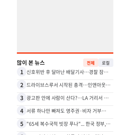
많이 본 뉴스
전체
로컬
1
11
신호위반 후 달아난 배달기사…경찰 잠복해 잡고보니 ‘반전’
2
12
드라이브스루서 시작된 총격…인앤아웃 참사 영상 공개
3
13
광고판 안에 사람이 산다?…LA 거리서 화제
5주간
4
14
서류 하나만 빠져도 영주권·비자 거부…심사관 재량권 대폭 확대
포드 
5
15
"65세 복수국적 빗장 푸나"... 한국 정부, 연령 완화 전면 추진