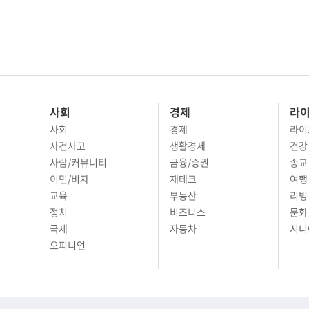
사회
경제
라
사회
경제
라이
사건사고
생활경제
건강
사람/커뮤니티
금융/증권
종교
이민/비자
재테크
여행 
교육
부동산
리빙
정치
비즈니스
문화 
국제
자동차
시니
오피니언