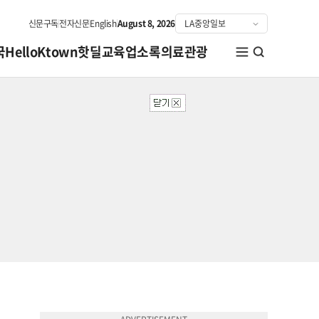
신문구독
전자신문
English
August 8, 2026
국
HelloKtown
핫딜
교육
업소록
의료관광