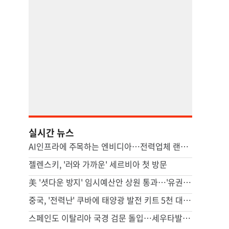
실시간 뉴스
AI인프라에 주목하는 엔비디아…전력업체 랜시엄에 4조원 투자
젤렌스키, '러와 가까운' 세르비아 첫 방문
美 '셧다운 방지' 임시예산안 상원 통과…'유권자 ID법'은 좌절
중국, '전력난' 쿠바에 태양광 발전 키트 5천 대 기증
스페인도 이탈리아 국경 검문 돌입…세우타발 갈등 고조