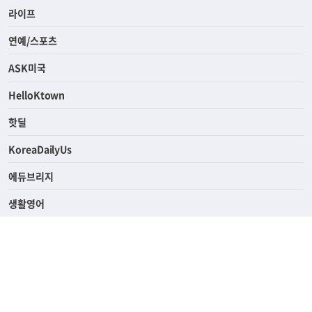
라이프
연예/스포츠
ASK미국
HelloKtown
핫딜
KoreaDailyUs
에듀브리지
생활영어
업소록
의료관광
해피빌리지
ABOUT
ADVERTISING
PRIVACY POLICY
TERMS OF SERVICE
윤리경영
고객센터