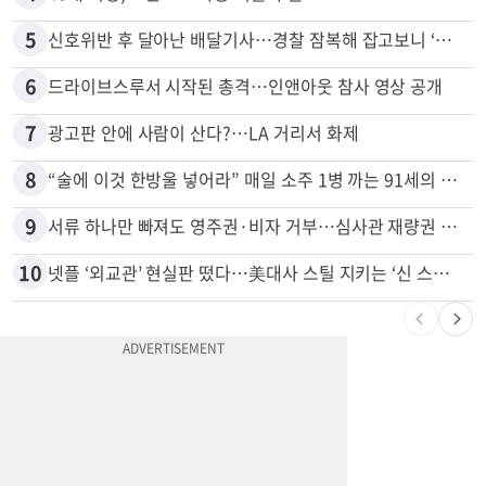
5
신호위반 후 달아난 배달기사…경찰 잠복해 잡고보니 ‘반전’
6
드라이브스루서 시작된 총격…인앤아웃 참사 영상 공개
7
광고판 안에 사람이 산다?…LA 거리서 화제
8
“술에 이것 한방울 넣어라” 매일 소주 1병 까는 91세의 철칙
9
서류 하나만 빠져도 영주권·비자 거부…심사관 재량권 대폭 확대
10
넷플 ‘외교관’ 현실판 떴다…美대사 스틸 지키는 ‘신 스틸러’