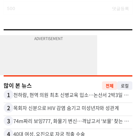
많이 본 뉴스
전체
로컬
1
천하람, 현역 의원 최초 신병교육 입소…논산서 2박3일 생활
2
목회자 신분으로 HIV 감염 숨기고 미성년자와 성관계
3
74m짜리 보잉777, 화물기 변신…격납고서 ‘보물’ 찾는 인천공항
4
40대 여성, 오진으로 자궁 적출 수술