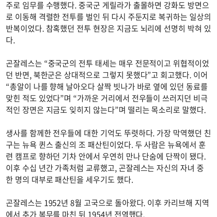
주로 임무를 수행했다. 중국군 게릴라가 출몰하면 강화도 방면으
로 이동해 격렬한 전투를 벌인 뒤 다시 주둔지로 복귀하는 일상의
반복이었다. 참혹했던 전투 현장은 지금도 뇌리에 선명히 박혀 있
다.
곤잘레스는 “중국군의 전투 태세는 매우 전문적이고 위협적이었
던 반면, 북한군은 상대적으로 그렇지 못했다”고 회고했다. 이어
“총알이 나를 향해 날아오다 살짝 빗나가 바로 옆에 있던 동료를
맞힌 적도 있었다”며 “가까운 거리에서 전우들이 쓰러지던 비극
적인 장면은 지금도 잊히지 않는다”며 떨리는 목소리로 말했다.
생사를 함께한 전우들에 대한 기억도 뚜렷하다. 가장 막역했던 친
구는 뉴욕 퀸스 출신의 조 패산틴이었다. 두 사람은 뉴욕에서 훈
련 캠프로 향하던 기차 안에서 우연히 만나 단숨에 단짝이 됐다.
이후 수십 년간 가족처럼 교류했고, 곤잘레스는 자신의 자녀 중
한 명의 대부로 패산틴을 세우기도 했다.
곤잘레스는 1952년 8월 고국으로 돌아왔다. 이후 카리브해 지역
에서 추가 복무를 마친 뒤 1954년 전역했다.