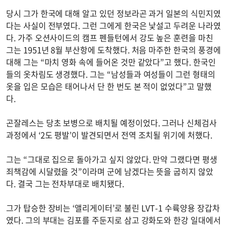
당시 그가 한국에 대해 알고 있던 정보라곤 과거 일본의 식민지였
다는 사실이 전부였다. 그런 그에게 한국은 낯설고 두려운 나라였
다. 가주 오션사이드의 캠프 펜들턴에서 강도 높은 훈련을 마친
그는 1951년 8월 부산항에 도착했다. 처음 마주한 한국의 풍경에
대해 그는 “마치 영화 속에 들어온 것만 같았다”고 했다. 한국인
들의 옷차림도 생경했다. 그는 “남성들과 여성들이 그런 형태의
옷을 입은 모습은 태어나서 단 한 번도 본 적이 없었다”고 말했
다.
곤잘레스는 당초 보병으로 배치될 예정이었다. 그러나 신체검사
과정에서 ‘2도 평발’이 발견되면서 전역 조치될 위기에 처했다.
그는 “그대로 집으로 돌아가고 싶지 않았다. 만약 그랬다면 평생
죄책감에 시달렸을 것”이라며 군에 남겠다는 뜻을 굽히지 않았
다. 결국 그는 전차부대로 배치됐다.
그가 탑승한 장비는 ‘앨리게이터’로 불린 LVT-1 수륙양용 장갑차
였다. 그의 부대는 김포를 주둔지로 삼고 강화도와 한강 일대에서