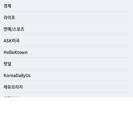
경제
라이프
연예/스포츠
ASK미국
HelloKtown
핫딜
KoreaDailyUs
에듀브리지
생활영어
업소록
의료관광
해피빌리지