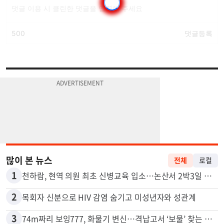
많이 본 뉴스
전체
로컬
1
천하람, 현역 의원 최초 신병교육 입소…논산서 2박3일 생활
2
목회자 신분으로 HIV 감염 숨기고 미성년자와 성관계
3
74m짜리 보잉777, 화물기 변신…격납고서 ‘보물’ 찾는 인천공항