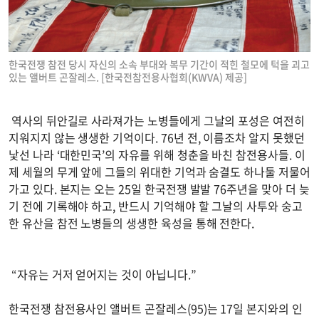
한국전쟁 참전 당시 자신의 소속 부대와 복무 기간이 적힌 철모에 턱을 괴고
있는 앨버트 곤잘레스. [한국전참전용사협회(KWVA) 제공]
역사의 뒤안길로 사라져가는 노병들에게 그날의 포성은 여전히
지워지지 않는 생생한 기억이다. 76년 전, 이름조차 알지 못했던
낯선 나라 ‘대한민국’의 자유를 위해 청춘을 바친 참전용사들. 이
제 세월의 무게 앞에 그들의 위대한 기억과 숨결도 하나둘 저물어
가고 있다. 본지는 오는 25일 한국전쟁 발발 76주년을 맞아 더 늦
기 전에 기록해야 하고, 반드시 기억해야 할 그날의 사투와 숭고
한 유산을 참전 노병들의 생생한 육성을 통해 전한다.
“자유는 거저 얻어지는 것이 아닙니다.”
한국전쟁 참전용사인 앨버트 곤잘레스(95)는 17일 본지와의 인