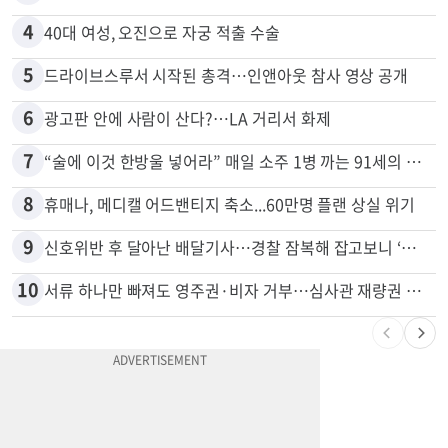
4
40대 여성, 오진으로 자궁 적출 수술
5
드라이브스루서 시작된 총격…인앤아웃 참사 영상 공개
6
광고판 안에 사람이 산다?…LA 거리서 화제
7
“술에 이것 한방울 넣어라” 매일 소주 1병 까는 91세의 철칙
8
휴매나, 메디캘 어드밴티지 축소...60만명 플랜 상실 위기
9
신호위반 후 달아난 배달기사…경찰 잠복해 잡고보니 ‘반전’
10
서류 하나만 빠져도 영주권·비자 거부…심사관 재량권 대폭 확대