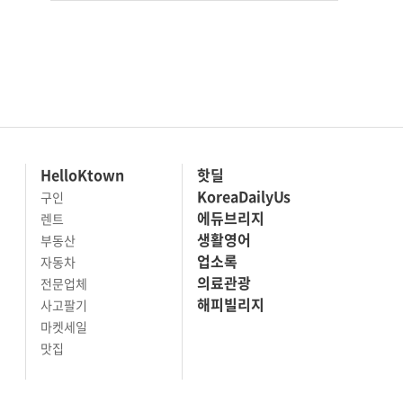
HelloKtown
핫딜
KoreaDailyUs
구인
에듀브리지
렌트
생활영어
부동산
업소록
자동차
의료관광
전문업체
해피빌리지
사고팔기
마켓세일
맛집