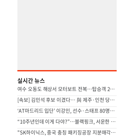
실시간 뉴스
여수 오동도 해상서 모터보트 전복…탑승객 2명 사망
[속보] 김민석 후보 이겼다… 與 제주·인천 당원투표 승리
‘AT마드리드 입단’ 이강인, 선수·스태프 80명에 한식 만찬 대접
“10주년인데 이게 다야?”…블랙핑크, 서운한 팬심에 결국 사과
"SK하이닉스, 중국 충칭 패키징공장 지분매각 등 검토"