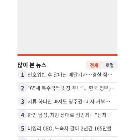
많이 본 뉴스
전체
로컬
1
11
신호위반 후 달아난 배달기사…경찰 잠복해 잡고보니 ‘반전’
2
12
"65세 복수국적 빗장 푸나"... 한국 정부, 연령 완화 전면 추진
김원석
3
13
서류 하나만 빠져도 영주권·비자 거부…심사관 재량권 대폭 확대
4
14
한인 남성, 처형 상대로 성범죄…"선처해줬더니 배신자 취급"
5
15
비영리 CEO, 노숙자 팔아 2년간 165만불