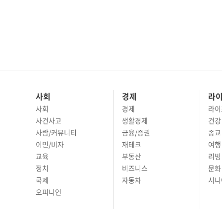
사회
경제
라
사회
경제
라이
사건사고
생활경제
건강
사람/커뮤니티
금융/증권
종교
이민/비자
재테크
여행 
교육
부동산
리빙
정치
비즈니스
문화 
국제
자동차
시니
오피니언