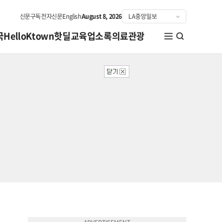
신문구독
전자신문
English
August 8, 2026
국
HelloKtown
핫딜
교육
업소록
의료관광