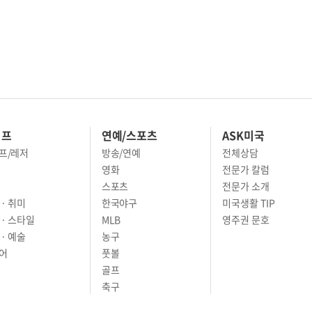
이프
연예/스포츠
ASK미국
프/레저
방송/연예
전체상담
영화
전문가 칼럼
스포츠
전문가 소개
· 취미
한국야구
미국생활 TIP
 · 스타일
MLB
영주권 문호
· 예술
농구
어
풋볼
골프