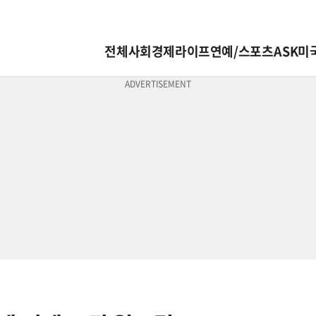
전체
사회
경제
라이프
연예/스포츠
ASK미