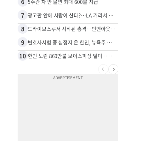
6
16
5주간 차 안 몰면 최대 600불 지급
7
17
광고판 안에 사람이 산다?…LA 거리서 화제
8
18
드라이브스루서 시작된 총격…인앤아웃 참사 영상 공개
9
19
변호사시험 중 심정지 온 한인, 뉴욕주 제소
10
20
한인 노린 860만불 보이스피싱 덜미…영사관·한국 검찰 사칭
포드 