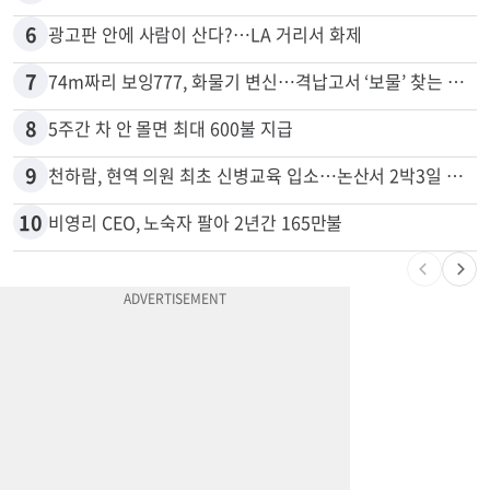
5
드라이브스루서 시작된 총격…인앤아웃 참사 영상 공개
6
광고판 안에 사람이 산다?…LA 거리서 화제
7
74m짜리 보잉777, 화물기 변신…격납고서 ‘보물’ 찾는 인천공항
8
5주간 차 안 몰면 최대 600불 지급
9
천하람, 현역 의원 최초 신병교육 입소…논산서 2박3일 생활
10
비영리 CEO, 노숙자 팔아 2년간 165만불