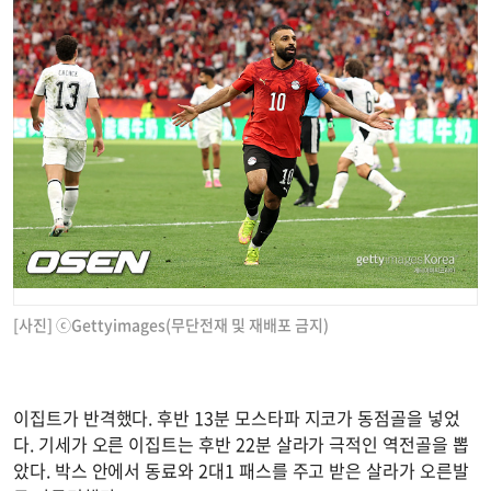
[사진] ⓒGettyimages(무단전재 및 재배포 금지)
이집트가 반격했다. 후반 13분 모스타파 지코가 동점골을 넣었
다. 기세가 오른 이집트는 후반 22분 살라가 극적인 역전골을 뽑
았다. 박스 안에서 동료와 2대1 패스를 주고 받은 살라가 오른발