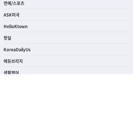
라이프
연예/스포츠
ASK미국
HelloKtown
핫딜
KoreaDailyUs
에듀브리지
생활영어
업소록
의료관광
해피빌리지
ABOUT
ADVERTISING
PRIVACY POLICY
TERMS OF SERVICE
윤리경영
고객센터