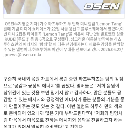
[OSEN=지형준 기자] 가수 하츠투하츠 두 번째 미니앨범 'Lemon Tang'
발매 기념 미디어 쇼케이스가 22일 서울 용산구 블루스퀘어에서 열렸다.이
번 미니 2집은 타이틀곡 'Lemon Tang'을 비롯해 지난 2월 발표했던 싱글
'RUDE!(루드!)' 등 총 6곡으로 구성됐다. 싱그러운 여름날 반짝이는 하츠
투하츠만의 에너지와 '함께'할 때 더욱 선명해지는 다채로운 감정을 만끽할
수 있는 앨범이다.하츠투하츠 이안이 무대를 선보이고 있다. 2026.06.22/
jpnews@osen.co.kr
꾸준히 국내외 음원 차트에서 롱런 중인 하츠투하츠는 팀의 강점
으로 ‘공감과 긍정의 에너지’를 꼽았다. 멤버들은 “저희 음원이
상위권에 있는 것을 보면 믿기지 않고 감사하다. 많은 분들도 공
감할 수 있는 메시지와 긍정적인 에너지가 듣는 분들의 기분을 좋
게 만들어주는 것도 있는 것 같다. 이번 앨범도 하투하 만의 색으
로 준비되어 있으니까 많은 기대 부탁드린다”며 “저희의 팀명처
럼 마음에서 마음으로 전하는 메시지와 음악을 전달하고자 하는
목표가 있어서 열심히 준비했다”고 전했다.