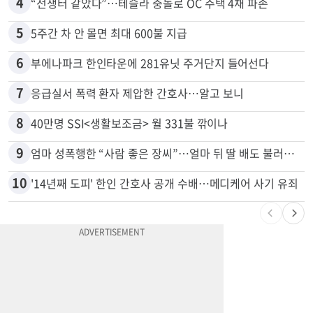
3
김원석 투자 사기 논란 고발 영상 파장
4
“전쟁터 같았다”…테슬라 충돌로 OC 주택 4채 파손
5
5주간 차 안 몰면 최대 600불 지급
6
부에나파크 한인타운에 281유닛 주거단지 들어선다
7
응급실서 폭력 환자 제압한 간호사…알고 보니
8
40만명 SSI<생활보조금> 월 331불 깎이나
9
엄마 성폭행한 “사람 좋은 장씨”…얼마 뒤 딸 배도 불러왔다
10
'14년째 도피' 한인 간호사 공개 수배…메디케어 사기 유죄