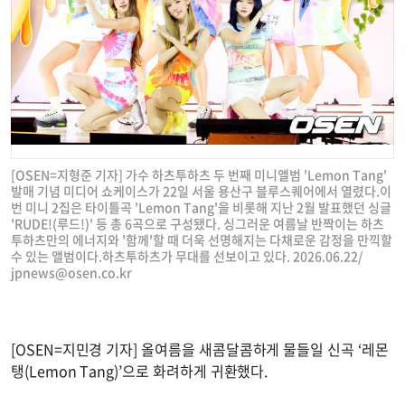
[OSEN=지형준 기자] 가수 하츠투하츠 두 번째 미니앨범 'Lemon Tang'
발매 기념 미디어 쇼케이스가 22일 서울 용산구 블루스퀘어에서 열렸다.이
번 미니 2집은 타이틀곡 'Lemon Tang'을 비롯해 지난 2월 발표했던 싱글
'RUDE!(루드!)' 등 총 6곡으로 구성됐다. 싱그러운 여름날 반짝이는 하츠
투하츠만의 에너지와 '함께'할 때 더욱 선명해지는 다채로운 감정을 만끽할
수 있는 앨범이다.하츠투하츠가 무대를 선보이고 있다. 2026.06.22/
jpnews@osen.co.kr
[OSEN=지민경 기자] 올여름을 새콤달콤하게 물들일 신곡 ‘레몬
탱(Lemon Tang)’으로 화려하게 귀환했다.