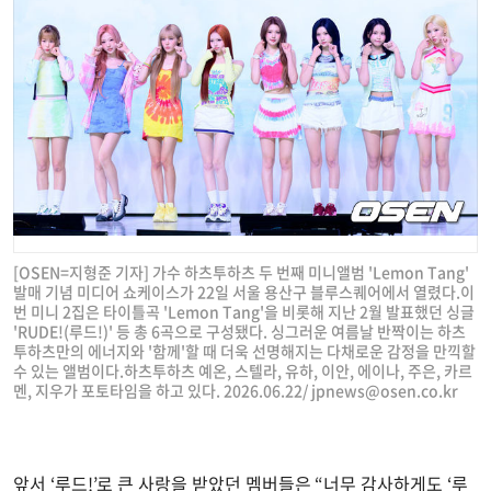
[OSEN=지형준 기자] 가수 하츠투하츠 두 번째 미니앨범 'Lemon Tang'
발매 기념 미디어 쇼케이스가 22일 서울 용산구 블루스퀘어에서 열렸다.이
번 미니 2집은 타이틀곡 'Lemon Tang'을 비롯해 지난 2월 발표했던 싱글
'RUDE!(루드!)' 등 총 6곡으로 구성됐다. 싱그러운 여름날 반짝이는 하츠
투하츠만의 에너지와 '함께'할 때 더욱 선명해지는 다채로운 감정을 만끽할
수 있는 앨범이다.하츠투하츠 예온, 스텔라, 유하, 이안, 에이나, 주은, 카르
멘, 지우가 포토타임을 하고 있다. 2026.06.22/
jpnews@osen.co.kr
앞서 ‘루드!’로 큰 사랑을 받았던 멤버들은 “너무 감사하게도 ‘루