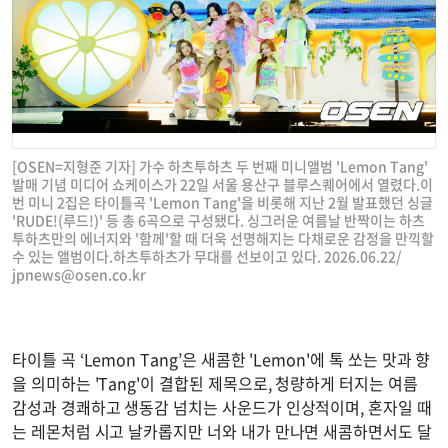
[OSEN=지형준 기자] 가수 하츠투하츠 두 번째 미니앨범 'Lemon Tang'
발매 기념 미디어 쇼케이스가 22일 서울 용산구 블루스퀘어에서 열렸다.이
번 미니 2집은 타이틀곡 'Lemon Tang'을 비롯해 지난 2월 발표했던 싱글
'RUDE!(루드!)' 등 총 6곡으로 구성됐다. 싱그러운 여름날 반짝이는 하츠
투하츠만의 에너지와 '함께'할 때 더욱 선명해지는 다채로운 감정을 만끽할
수 있는 앨범이다.하츠투하츠가 무대를 선보이고 있다. 2026.06.22/
jpnews@osen.co.kr
타이틀 곡 ‘Lemon Tang’은 새콤한 'Lemon'에 톡 쏘는 맛과 향
을 의미하는 'Tang'이 결합된 제목으로, 청량하게 터지는 여름
감성과 경쾌하고 생동감 넘치는 사운드가 인상적이며, 혼자일 때
는 레몬처럼 시고 날카롭지만 너와 내가 만나면 새콤하면서도 달