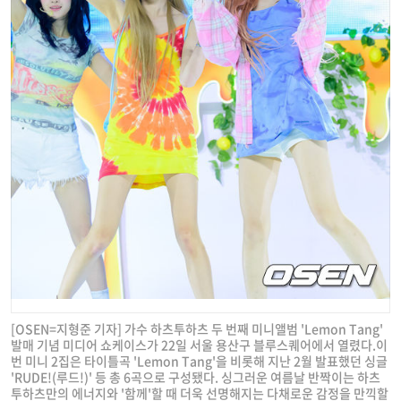
[OSEN=지형준 기자] 가수 하츠투하츠 두 번째 미니앨범 'Lemon Tang'
발매 기념 미디어 쇼케이스가 22일 서울 용산구 블루스퀘어에서 열렸다.이
번 미니 2집은 타이틀곡 'Lemon Tang'을 비롯해 지난 2월 발표했던 싱글
'RUDE!(루드!)' 등 총 6곡으로 구성됐다. 싱그러운 여름날 반짝이는 하츠
투하츠만의 에너지와 '함께'할 때 더욱 선명해지는 다채로운 감정을 만끽할