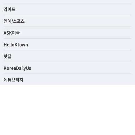
사회
경제
라이프
연예/스포츠
ASK미국
HelloKtown
핫딜
KoreaDailyUs
에듀브리지
생활영어
업소록
의료관광