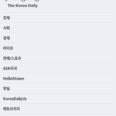
전체
사회
경제
라이프
연예/스포츠
ASK미국
HelloKtown
핫딜
KoreaDailyUs