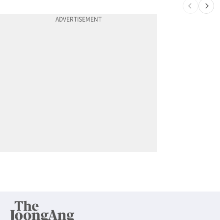
10
넷플 ‘외교관’ 현실판 떴다…美대사 스틸 지키는 ‘신 스틸러’