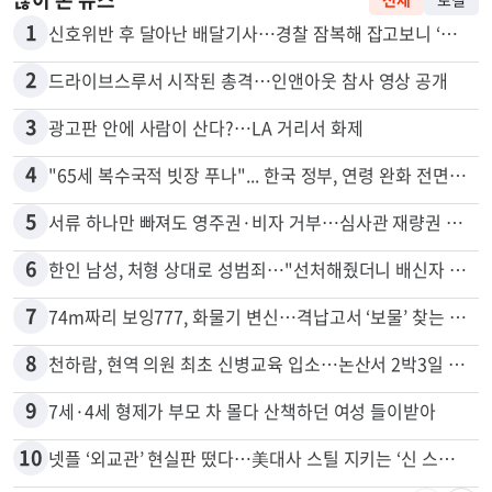
많이 본 뉴스
전체
로컬
1
신호위반 후 달아난 배달기사…경찰 잠복해 잡고보니 ‘반전’
2
드라이브스루서 시작된 총격…인앤아웃 참사 영상 공개
3
광고판 안에 사람이 산다?…LA 거리서 화제
4
"65세 복수국적 빗장 푸나"... 한국 정부, 연령 완화 전면 추진
5
서류 하나만 빠져도 영주권·비자 거부…심사관 재량권 대폭 확대
6
한인 남성, 처형 상대로 성범죄…"선처해줬더니 배신자 취급"
7
74m짜리 보잉777, 화물기 변신…격납고서 ‘보물’ 찾는 인천공항
8
천하람, 현역 의원 최초 신병교육 입소…논산서 2박3일 생활
9
7세·4세 형제가 부모 차 몰다 산책하던 여성 들이받아