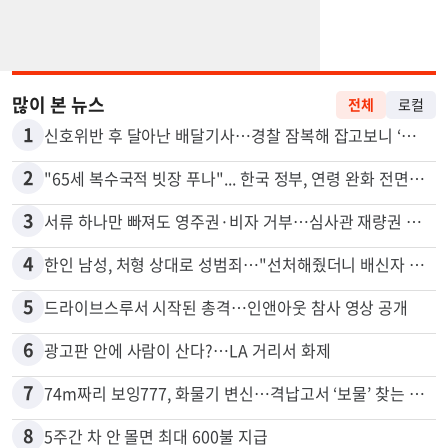
많이 본 뉴스
전체
로컬
1
신호위반 후 달아난 배달기사…경찰 잠복해 잡고보니 ‘반전’
2
"65세 복수국적 빗장 푸나"... 한국 정부, 연령 완화 전면 추진
3
서류 하나만 빠져도 영주권·비자 거부…심사관 재량권 대폭 확대
4
한인 남성, 처형 상대로 성범죄…"선처해줬더니 배신자 취급"
5
드라이브스루서 시작된 총격…인앤아웃 참사 영상 공개
6
광고판 안에 사람이 산다?…LA 거리서 화제
7
74m짜리 보잉777, 화물기 변신…격납고서 ‘보물’ 찾는 인천공항