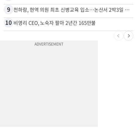
8
5주간 차 안 몰면 최대 600불 지급
9
천하람, 현역 의원 최초 신병교육 입소…논산서 2박3일 생활
10
비영리 CEO, 노숙자 팔아 2년간 165만불