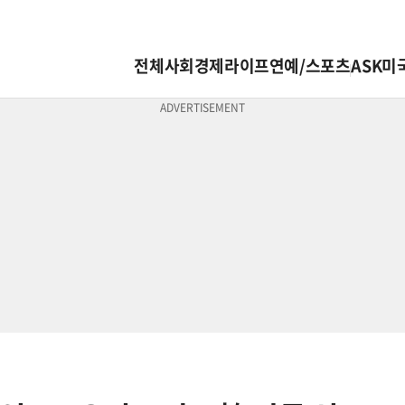
전체
사회
경제
라이프
연예/스포츠
ASK미