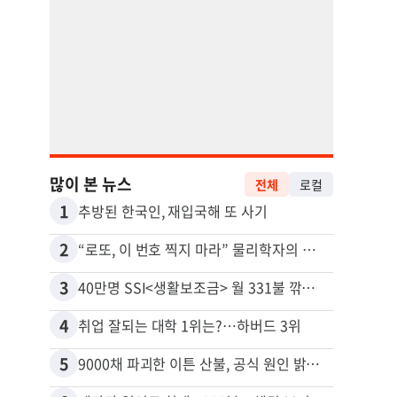
많이 본 뉴스
전체
로컬
1
11
추방된 한국인, 재입국해 또 사기
2
12
“로또, 이 번호 찍지 마라” 물리학자의 당첨금 높이는 비밀
3
13
40만명 SSI<생활보조금> 월 331불 깎이나
4
14
취업 잘되는 대학 1위는?…하버드 3위
5
15
9000채 파괴한 이튼 산불, 공식 원인 밝혀졌다