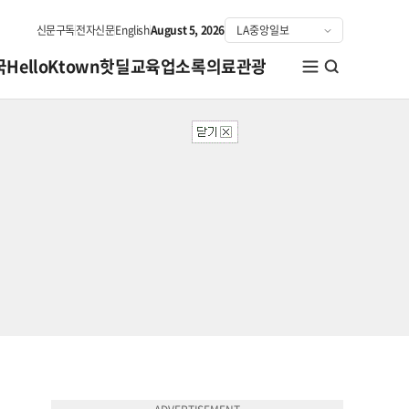
신문구독
전자신문
English
August 5, 2026
국
HelloKtown
핫딜
교육
업소록
의료관광