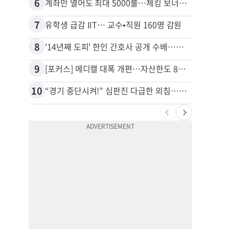
6
16
계좌만 열어도 최대 5000불…체킹 보너스 무한 경쟁
7
17
유학생 급감 IIT… 교수•직원 160명 감원
8
18
'14년째 도피' 한인 간호사 공개 수배…메디케어 사기 유죄
9
19
[포커스] 메디캘 대폭 개편…자산한도 84% 축소
10
20
“경기 중단시켜!” 심판진 다급한 외침…폭염에 야구팬 쓰러졌다