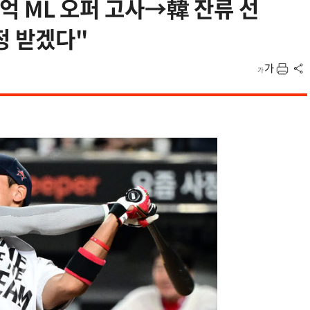
3억 ML 오퍼 고사→韓 잔류 선
정 받겠다"