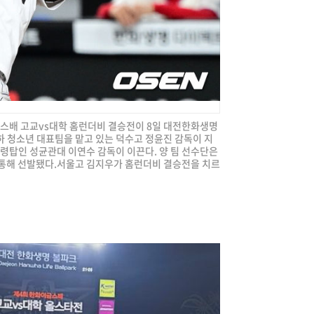
이글스배 고교vs대학 홈런더비 결승전이 8일 대전한화생명
하 청소년 대표팀을 맡고 있는 덕수고 정윤진 감독이 지
사령탑인 성균관대 이연수 감독이 이끈다. 양 팀 선수단은
 통해 선발됐다.서울고 김지우가 홈런더비 결승전을 치르