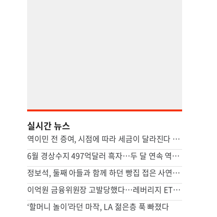
실시간 뉴스
역이민 전 증여, 시점에 따라 세금이 달라진다 [ASK미국 상속법-박하얀 변호사]
6월 경상수지 497억달러 흑자…두 달 연속 역대 최대
정보석, 둘째 아들과 함께 하던 빵집 접은 사연 공개
이억원 금융위원장 고발당했다…레버리지 ETF 직무유기 혐의
‘할머니 놀이’라던 마작, LA 젊은층 푹 빠졌다