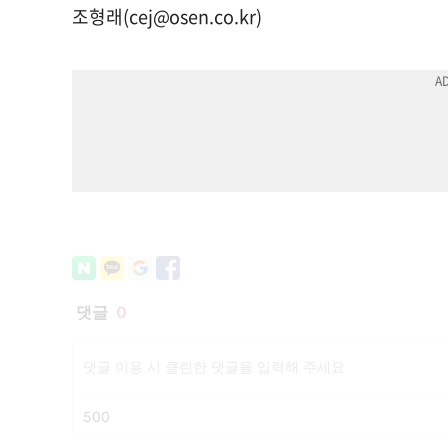
조형래(
cej@osen.co.kr
)