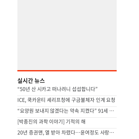
실시간 뉴스
“50년 산 시카고 떠나려니 섭섭합니다”
ICE, 쿡카운티 셰리프청에 구금불체자 인계 요청
“요양원 보내지 않겠다는 약속 지켰다” 91세 남성, 아내 살해 혐의
[박종진의 과학 이야기] 기적의 해
20년 증권맨, 열 받아 차렸다…윤여정도 사랑한 ‘함박스텍집’