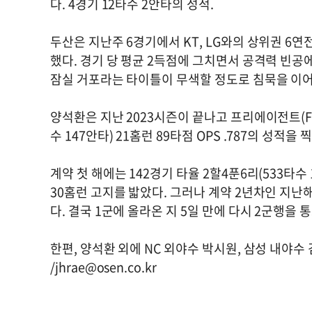
다. 4경기 12타수 2안타의 성적.
두산은 지난주 6경기에서 KT, LG와의 상위권 6연
했다. 경기 당 평균 2득점에 그치면서 공격력 빈공
잠실 거포라는 타이틀이 무색할 정도로 침묵을 이
양석환은 지난 2023시즌이 끝나고 프리에이전트(FA)
수 147안타) 21홈런 89타점 OPS .787의 성적
계약 첫 해에는 142경기 타율 2할4푼6리(533타수 
30홈런 고지를 밟았다. 그러나 계약 2년차인 지난
다. 결국 1군에 올라온 지 5일 만에 다시 2군행을 
한편, 양석환 외에 NC 외야수 박시원, 삼성 내야수
/
jhrae@osen.co.kr