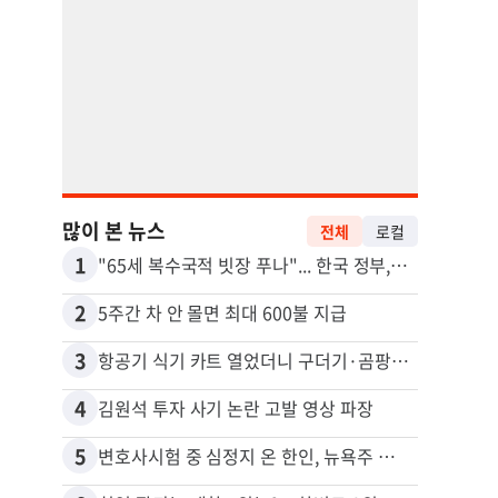
많이 본 뉴스
전체
로컬
1
11
"65세 복수국적 빗장 푸나"... 한국 정부, 연령 완화 전면 추진
2
12
5주간 차 안 몰면 최대 600불 지급
3
13
항공기 식기 카트 열었더니 구더기·곰팡이…LAX 기내식 업체 논란
4
14
김원석 투자 사기 논란 고발 영상 파장
5
15
변호사시험 중 심정지 온 한인, 뉴욕주 제소