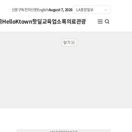
신문구독
전자신문
English
August 7, 2026
국
HelloKtown
핫딜
교육
업소록
의료관광