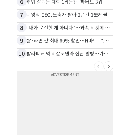
6
16
취업 잘되는 대학 1위는?…하버드 3위
7
17
비영리 CEO, 노숙자 팔아 2년간 165만불
8
18
“내가 운전한 게 아니다”…과속 티켓에 오토파일럿 탓한 운전자
9
19
쌀·라면 값 최대 80% 할인…H마트 ‘폭탄 세일’
10
20
할라피뇨 먹고 살모넬라 집단 발병…가주 등 27개 주 확산