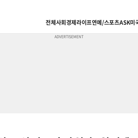
전체
사회
경제
라이프
연예/스포츠
ASK미