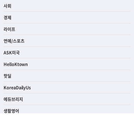
사회
경제
라이프
연예/스포츠
ASK미국
HelloKtown
핫딜
KoreaDailyUs
에듀브리지
생활영어
업소록