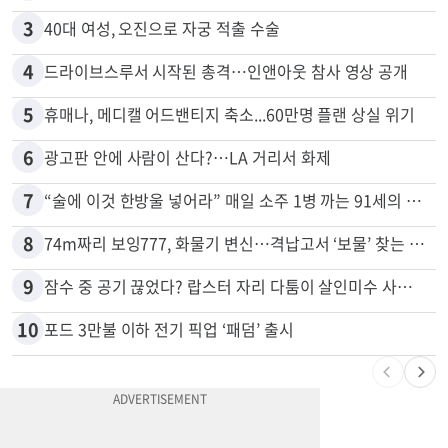
3
40대 여성, 오진으로 자궁 적출 수술
4
드라이브스루서 시작된 총격…인앤아웃 참사 영상 공개
5
휴매나, 메디캘 어드밴티지 축소...60만명 플랜 상실 위기
6
광고판 안에 사람이 산다?…LA 거리서 화제
7
“술에 이것 한방울 넣어라” 매일 소주 1병 까는 91세의 철칙
8
74m짜리 보잉777, 화물기 변신…격납고서 ‘보물’ 찾는 인천공항
9
잠수 중 공기 끊었다? 랍스터 자리 다툼이 살인미수 사건으로
10
포드 3만불 이하 전기 픽업 ‘패덤’ 출시