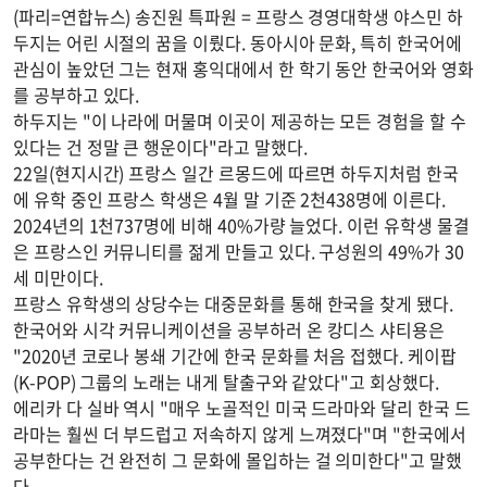
(파리=연합뉴스) 송진원 특파원 = 프랑스 경영대학생 야스민 하
두지는 어린 시절의 꿈을 이뤘다. 동아시아 문화, 특히 한국어에
관심이 높았던 그는 현재 홍익대에서 한 학기 동안 한국어와 영화
를 공부하고 있다.
하두지는 "이 나라에 머물며 이곳이 제공하는 모든 경험을 할 수
있다는 건 정말 큰 행운이다"라고 말했다.
22일(현지시간) 프랑스 일간 르몽드에 따르면 하두지처럼 한국
에 유학 중인 프랑스 학생은 4월 말 기준 2천438명에 이른다.
2024년의 1천737명에 비해 40%가량 늘었다. 이런 유학생 물결
은 프랑스인 커뮤니티를 젊게 만들고 있다. 구성원의 49%가 30
세 미만이다.
프랑스 유학생의 상당수는 대중문화를 통해 한국을 찾게 됐다.
한국어와 시각 커뮤니케이션을 공부하러 온 캉디스 샤티용은
"2020년 코로나 봉쇄 기간에 한국 문화를 처음 접했다. 케이팝
(K-POP) 그룹의 노래는 내게 탈출구와 같았다"고 회상했다.
에리카 다 실바 역시 "매우 노골적인 미국 드라마와 달리 한국 드
라마는 훨씬 더 부드럽고 저속하지 않게 느껴졌다"며 "한국에서
공부한다는 건 완전히 그 문화에 몰입하는 걸 의미한다"고 말했
다.