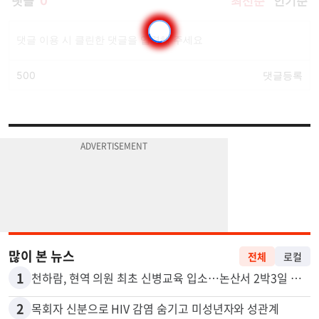
많이 본 뉴스
전체
로컬
1
천하람, 현역 의원 최초 신병교육 입소…논산서 2박3일 생활
2
목회자 신분으로 HIV 감염 숨기고 미성년자와 성관계