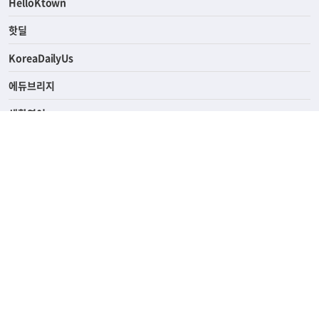
HelloKtown
핫딜
KoreaDailyUs
에듀브리지
생활영어
업소록
의료관광
해피빌리지
ABOUT
ADVERTISING
PRIVACY POLICY
TERMS OF SERVICE
윤리경영
고객센터
News Tips & Corrections
690 Wilshire Place Los Angeles, CA 90005
TEL. (213) 368-2500 FAX. (213) 389-6196
© Joongangilbo USA. All Rights Reserved.