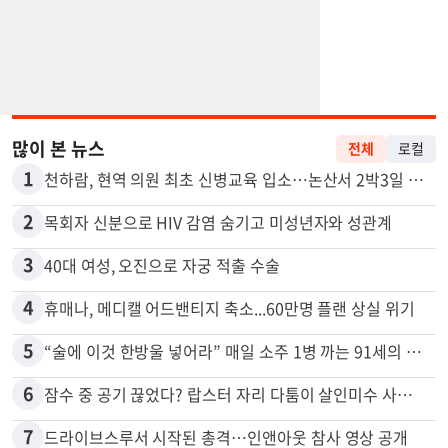
많이 본 뉴스
전체
로컬
1
천하람, 현역 의원 최초 신병교육 입소…논산서 2박3일 생활
2
목회자 신분으로 HIV 감염 숨기고 미성년자와 성관계
3
40대 여성, 오진으로 자궁 적출 수술
4
휴매나, 메디캘 어드밴티지 축소...60만명 플랜 상실 위기
5
“술에 이것 한방울 넣어라” 매일 소주 1병 까는 91세의 철칙
6
잠수 중 공기 끊었다? 랍스터 자리 다툼이 살인미수 사건으로
7
드라이브스루서 시작된 총격…인앤아웃 참사 영상 공개