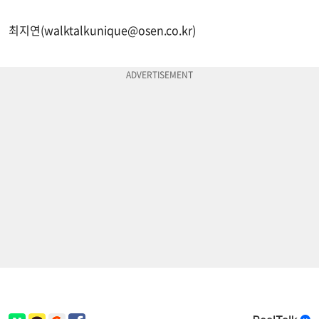
최지연(
walktalkunique@osen.co.kr
)