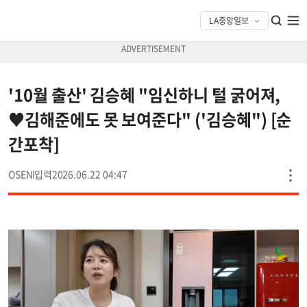
'10월 출산' 김승혜 "임신하니 털 굵어져,
♥김해준에도 못 보여준다" ('김승혜") [순
간포착]
OSEN
2026.06.22 04:47