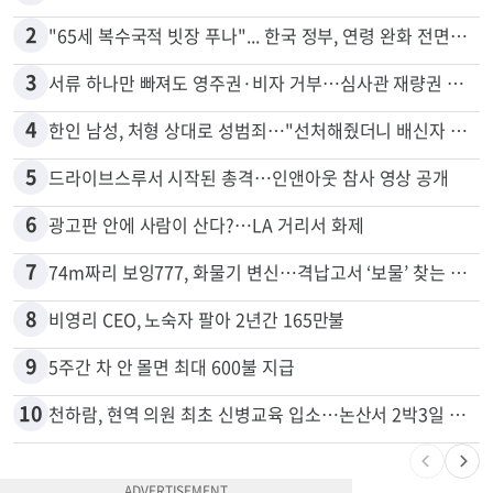
많이 본 뉴스
전체
로컬
1
신호위반 후 달아난 배달기사…경찰 잠복해 잡고보니 ‘반전’
2
"65세 복수국적 빗장 푸나"... 한국 정부, 연령 완화 전면 추진
3
서류 하나만 빠져도 영주권·비자 거부…심사관 재량권 대폭 확대
4
한인 남성, 처형 상대로 성범죄…"선처해줬더니 배신자 취급"
5
드라이브스루서 시작된 총격…인앤아웃 참사 영상 공개
6
광고판 안에 사람이 산다?…LA 거리서 화제
7
74m짜리 보잉777, 화물기 변신…격납고서 ‘보물’ 찾는 인천공항
8
비영리 CEO, 노숙자 팔아 2년간 165만불
9
5주간 차 안 몰면 최대 600불 지급
10
천하람, 현역 의원 최초 신병교육 입소…논산서 2박3일 생활