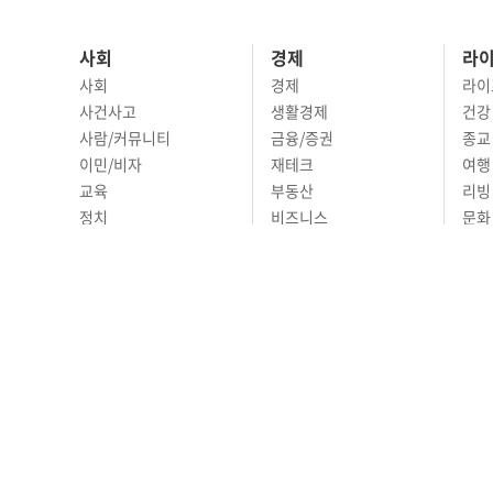
사회
경제
라
사회
경제
라이
사건사고
생활경제
건강
사람/커뮤니티
금융/증권
종교
이민/비자
재테크
여행 
교육
부동산
리빙
정치
비즈니스
문화 
국제
자동차
시니
오피니언
ABOUT
ADVERTISING
P
690 Wilshire Place L