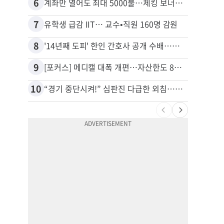
6
16
계좌만 열어도 최대 5000불…체킹 보너스 무한 경쟁
7
17
유학생 급감 IIT… 교수•직원 160명 감원
8
18
'14년째 도피' 한인 간호사 공개 수배…메디케어 사기 유죄
9
19
[포커스] 메디캘 대폭 개편…자산한도 84% 축소
10
20
“경기 중단시켜!” 심판진 다급한 외침…폭염에 야구팬 쓰러졌다