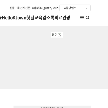
신문구독
전자신문
English
August 5, 2026
국
HelloKtown
핫딜
교육
업소록
의료관광