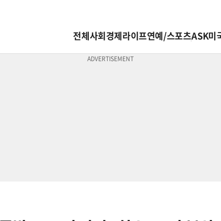
전체
사회
경제
라이프
연예/스포츠
ASK미