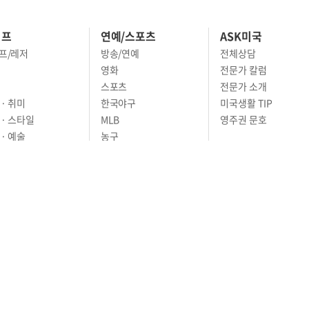
이프
연예/스포츠
ASK미국
프/레저
방송/연예
전체상담
영화
전문가 칼럼
스포츠
전문가 소개
· 취미
한국야구
미국생활 TIP
 · 스타일
MLB
영주권 문호
· 예술
농구
어
풋볼
골프
축구
RIVACY POLICY
TERMS OF SERVICE
윤리경영
고객센터
News Tips & Corrections
os Angeles, CA 90005
TEL. (213) 368-2500 FAX. (213) 389-6196