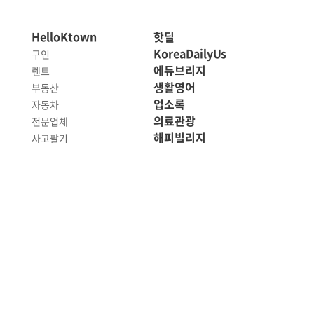
HelloKtown
핫딜
KoreaDailyUs
구인
에듀브리지
렌트
생활영어
부동산
업소록
자동차
의료관광
전문업체
해피빌리지
사고팔기
마켓세일
맛집