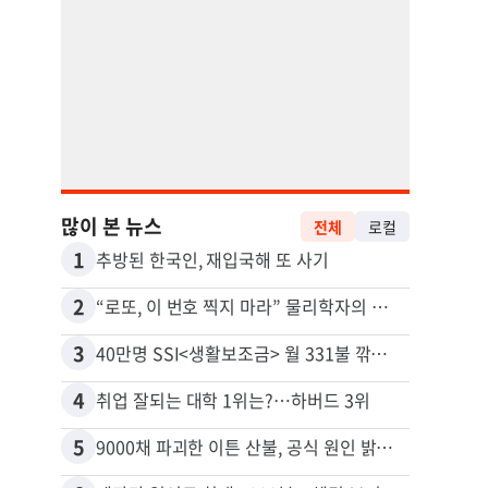
많이 본 뉴스
전체
로컬
1
11
추방된 한국인, 재입국해 또 사기
2
12
“로또, 이 번호 찍지 마라” 물리학자의 당첨금 높이는 비밀
3
13
40만명 SSI<생활보조금> 월 331불 깎이나
4
14
취업 잘되는 대학 1위는?…하버드 3위
5
15
9000채 파괴한 이튼 산불, 공식 원인 밝혀졌다