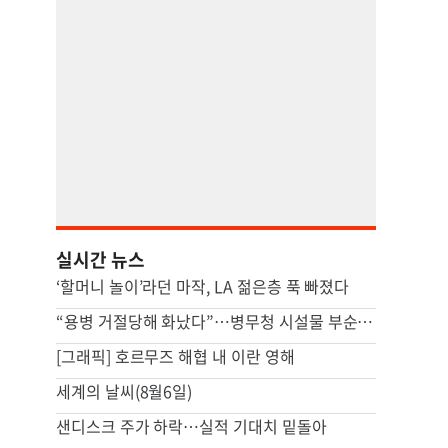
실시간 뉴스
‘할머니 놀이’라던 마작, LA 젊은층 푹 빠졌다
“용병 거절당해 화났다”…병무청 시설물 부순 40대 구속 송치
[그래픽] 호르무즈 해협 내 이란 영해
세계의 날씨(8월6일)
샌디스크 주가 하락…실적 기대치 밑돌아