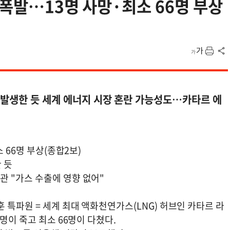
 폭발…13명 사망·최소 66명 부상
 발생한 듯 세계 에너지 시장 혼란 가능성도…카타르 에
 66명 부상(종합2보)
 듯
 "가스 수출에 영향 없어"
 특파원 = 세계 최대 액화천연가스(LNG) 허브인 카타르 라
명이 죽고 최소 66명이 다쳤다.