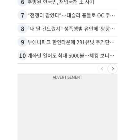
6
16
추방된 한국인, 재입국해 또 사기
7
17
“전쟁터 같았다”…테슬라 충돌로 OC 주택 4채 파손
8
18
“내 딸 건드렸지” 성폭행범 유인해 ‘탕탕’…아빠의 복수 결말
9
19
부에나파크 한인타운에 281유닛 주거단지 들어선다
10
20
계좌만 열어도 최대 5000불…체킹 보너스 무한 경쟁