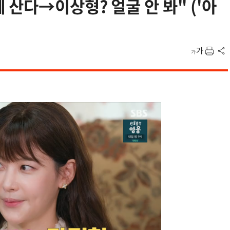
 산다→이상형? 얼굴 안 봐" ('아