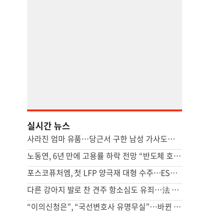
실시간 뉴스
사라진 엄마 유품…당근서 구한 남성 가사도우미가 범인이었다
노동연, 6년 만에 고용률 하락 전망 “반도체 호황, 고용 파급 적어”
포스코퓨처엠, 첫 LFP 양극재 대형 수주…ESS 공략 본격화
다른 강아지 발로 찬 견주 항소심도 유죄…法 “날아갈 정도로 세게 차”
“이의신청은”, “국선변호사 유명무실”…바뀐 형소법에 경찰청 달려간 피해자단체