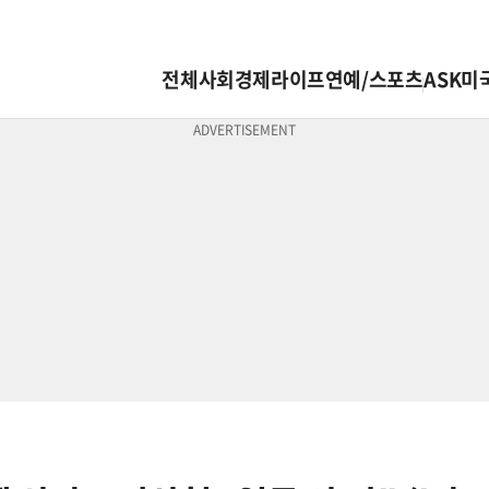
전체
사회
경제
라이프
연예/스포츠
ASK미