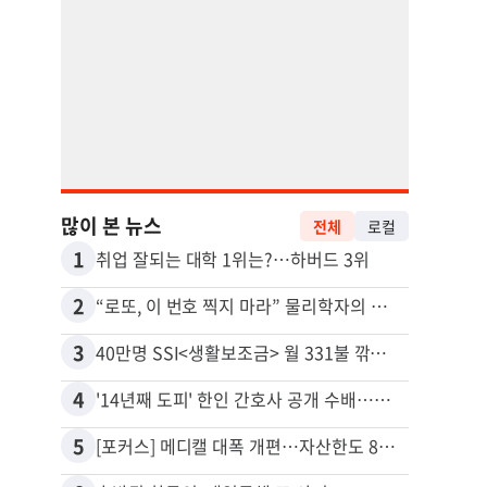
많이 본 뉴스
전체
로컬
1
11
취업 잘되는 대학 1위는?…하버드 3위
유학생
2
12
“로또, 이 번호 찍지 마라” 물리학자의 당첨금 높이는 비밀
3
13
40만명 SSI<생활보조금> 월 331불 깎이나
4
14
'14년째 도피' 한인 간호사 공개 수배…메디케어 사기 유죄
5
15
[포커스] 메디캘 대폭 개편…자산한도 84% 축소