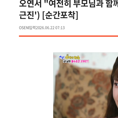
오연서 "여전히 부모님과 함께
근진') [순간포착]
OSEN
2026.06.22 07:13