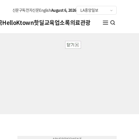
신문구독
전자신문
English
August 6, 2026
국
HelloKtown
핫딜
교육
업소록
의료관광